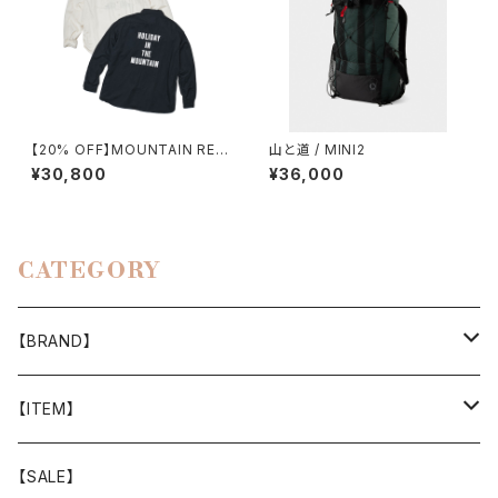
【20% OFF】MOUNTAIN RES
山と道 / MINI2
EARCH / H.I.T.M. SHIRT
¥30,800
¥36,000
CATEGORY
【BRAND】
山と道
【ITEM】
T-SHIRT
迷迭香
WEAR
【SALE】