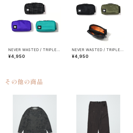
NEVER WASTED / TRIPLEY
NEVER WASTED / TRIPLEY
ES
ES（MA-1）
¥4,950
¥4,950
その他の商品