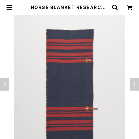
HORSE BLANKET RESEARCH /
HORSE BLANKET 1/2 | st. vall
ey house - セントバレーハウス