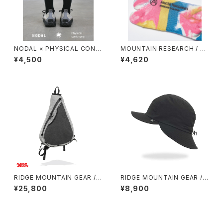
NODAL × PHYSICAL CONT
MOUNTAIN RESEARCH / TI
MPRY.
E DYE TABI
¥4,500
¥4,620
RIDGE MOUNTAIN GEAR / S
RIDGE MOUNTAIN GEAR / S
ASH PACK
HADE CAP
¥25,800
¥8,900