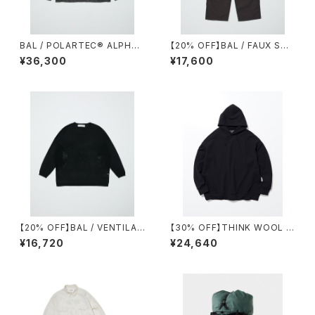
BAL / POLARTEC®︎ ALPHA
【20% OFF】BAL / FAUX STI
DIRECT PATTERN SWEATE
TCH CARPENTER PANT
¥36,300
¥17,600
R
【20% OFF】BAL / VENTILAT
【30% OFF】THINK WOOL /
ION MESH CREW SWEATER
BRUSHED LINING PARKA
¥16,720
¥24,640