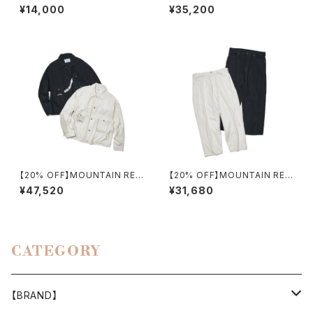
POCKET PANTS（MEN）
EARCH / ID PANTS +
¥14,000
¥35,200
【20% OFF】MOUNTAIN RES
【20% OFF】MOUNTAIN RES
EARCH / TYPE Ⅱ
EARCH / MT 578
¥47,520
¥31,680
CATEGORY
【BRAND】