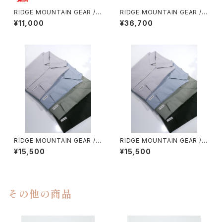
RIDGE MOUNTAIN GEAR / S
RIDGE MOUNTAIN GEAR /
ACOCHE
ONE MILE TRIM
¥11,000
¥36,700
RIDGE MOUNTAIN GEAR / B
RIDGE MOUNTAIN GEAR / B
ASIC SHORT SLEEVE SHIR
ASIC SHORT SLEEVE SHIR
¥15,500
¥15,500
T（WOMEN）
T（MEN）
その他の商品