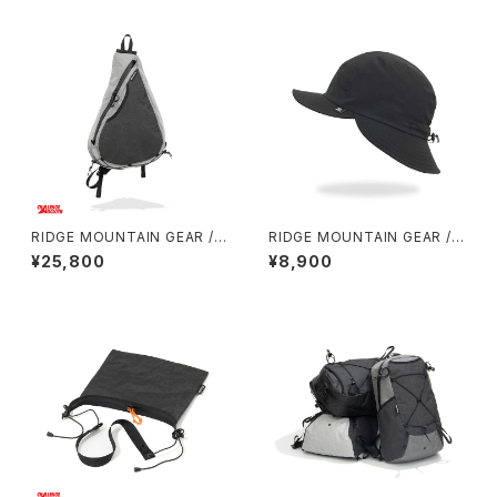
RIDGE MOUNTAIN GEAR / S
RIDGE MOUNTAIN GEAR / S
ASH PACK
HADE CAP
¥25,800
¥8,900