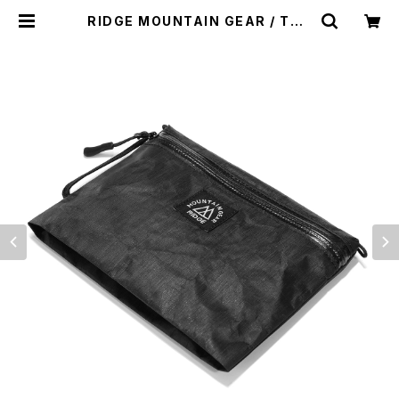
RIDGE MOUNTAIN GEAR / TRA
VEL POUCH PLUS（DCF HYBRI
D） | st. valley house - セントバ
レーハウス