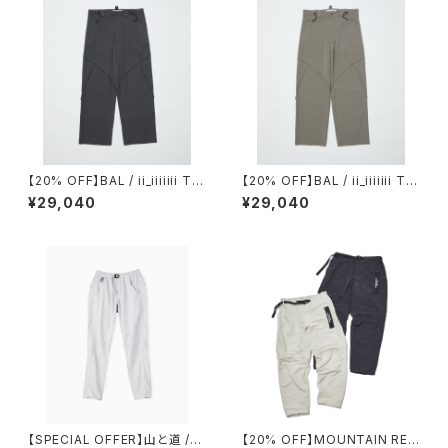
【20% OFF】BAL / ii_iiiiiii TE
【20% OFF】BAL / ii_iiiiiii TE
CHNICAL WOOL TROUSER
CHNICAL WOOL TROUSER
¥29,040
¥29,040
【SPECIAL OFFER】山と道 /５
【20% OFF】MOUNTAIN RES