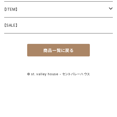
山と道
【ITEM】
T-SHIRT
迷迭香
WEAR
【SALE】
SHIRTS
408 OWN WORKS
CAP
商品一覧に戻る
BOTTOMS
303
BAG
OUTER
Akihiro Wood Works
SHOES
© st. valley house - セントバレーハウス
BACKPACK
ALLMANSRIGHT
SUNGLASS
HEADGEAR
ALTRA
ACCESSORY