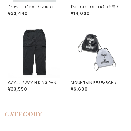
【20% OFF】BAL / CURB PO
【SPECIAL OFFER】山と道 / LI
CKET FIELD JACKET
GHT ５POCKET PANTS（WO
¥33,440
¥14,000
MEN）
CAYL / ２WAY HIKING PANT
MOUNTAIN RESEARCH / W
S（BLACK）
ANDER PACK
¥33,550
¥6,600
CATEGORY