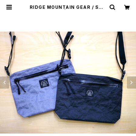
RIDGE MOUNTAIN GEAR / SHO
ULDER PACK | st. valley hous
e - セントバレーハウス