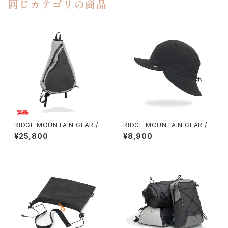
同じカテゴリの商品
RIDGE MOUNTAIN GEAR / S
RIDGE MOUNTAIN GEAR / S
ASH PACK
HADE CAP
¥25,800
¥8,900