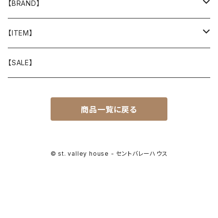
【BRAND】
山と道
【ITEM】
T-SHIRT
迷迭香
WEAR
【SALE】
SHIRTS
408 OWN WORKS
CAP
商品一覧に戻る
BOTTOMS
303
BAG
OUTER
Akihiro Wood Works
SHOES
© st. valley house - セントバレーハウス
BACKPACK
ALLMANSRIGHT
SUNGLASS
HEADGEAR
ALTRA
ACCESSORY