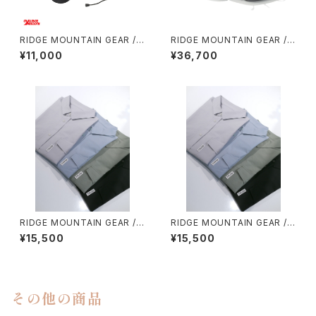
RIDGE MOUNTAIN GEAR / S
RIDGE MOUNTAIN GEAR /
ACOCHE
ONE MILE TRIM
¥11,000
¥36,700
RIDGE MOUNTAIN GEAR / B
RIDGE MOUNTAIN GEAR / B
ASIC SHORT SLEEVE SHIR
ASIC SHORT SLEEVE SHIR
¥15,500
¥15,500
T（WOMEN）
T（MEN）
その他の商品