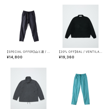
【SPECIAL OFFER】山と道 / D
【20% OFF】BAL / VENTILAT
W ５POCKET PANTS（MEN）
ION MESH KNIT ZIP POLO
¥14,800
¥19,360
LS