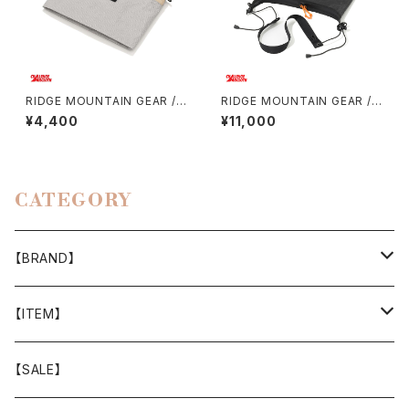
RIDGE MOUNTAIN GEAR /
RIDGE MOUNTAIN GEAR / S
TRAVEL POUCH PLUS（ULT
ACOCHE
¥4,400
¥11,000
RA）
CATEGORY
【BRAND】
山と道
【ITEM】
T-SHIRT
迷迭香
WEAR
【SALE】