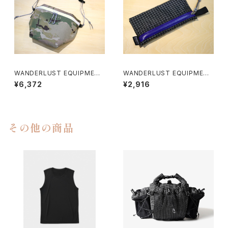
WANDERLUST EQUIPMENT
WANDERLUST EQUIPMENT
/ KAMPALA PACK（CAMO×
/ TRAIL ZIP WALLET Ⅱ （DY
¥6,372
¥2,916
WHITE）
N/BLACK×PURPLE）
その他の商品