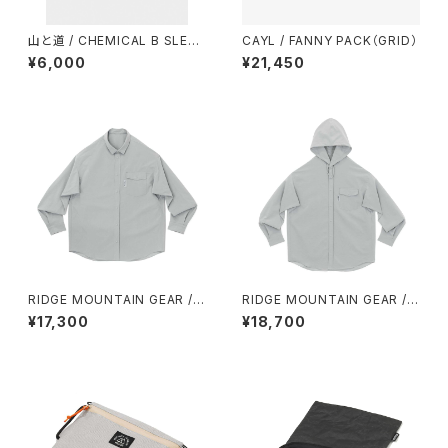
山と道 / CHEMICAL B SLEEV
CAYL / FANNY PACK（GRID）
ELESS（MEN）
¥6,000
¥21,450
RIDGE MOUNTAIN GEAR / B
RIDGE MOUNTAIN GEAR /
ASIC LONG SLEEVE SHIRT
HOODED LONG SLEEVE SH
¥17,300
¥18,700
（WOMEN）2026
IRT（WOMEN）2026