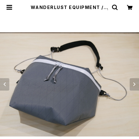
WANDERLUST EQUIPMENT / K
AMPALA PACK（カンパラパック） |
st. valley house - セントバレーハ
ウス