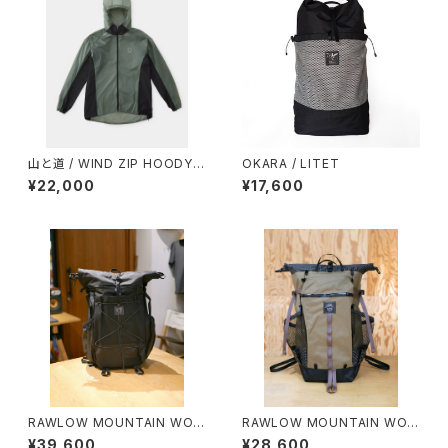
山と道 / WIND ZIP HOODY
OKARA / LITET
（UNISEX）
¥22,000
¥17,600
RAWLOW MOUNTAIN WOR
RAWLOW MOUNTAIN WOR
KS / RASCAL（BLACK）
KS / BAMBI（BEIGE）
¥39,600
¥28,600