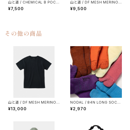
山と道 / CHEMICAL B POCK
山と道 / DF MESH MERINO
ET T-SHIRT（UNISEX）
SLEEVELESS（MEN）
¥7,500
¥9,500
その他の商品
山と道 / DF MESH MERINO
NODAL / 84N LONG SOCK
T-SHIRT（UNISEX）
S
¥13,000
¥2,970