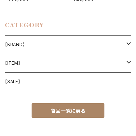
CATEGORY
【BRAND】
山と道
【ITEM】
T-SHIRT
迷迭香
WEAR
【SALE】
SHIRTS
408 OWN WORKS
CAP
商品一覧に戻る
BOTTOMS
303
BAG
OUTER