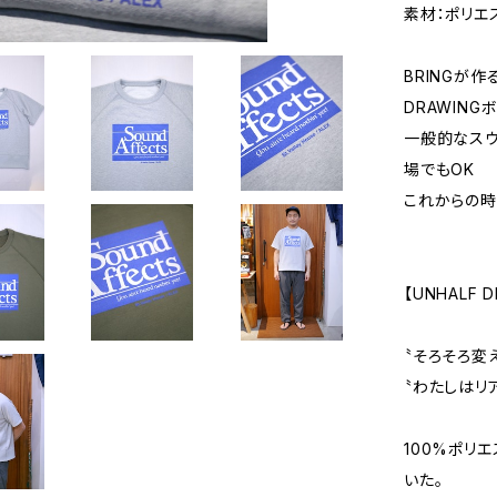
素材：ポリエス
BRINGが
DRAWING
一般的なスウ
場でもOK
これからの時
【UNHALF D
〝そろそろ変
〝わたしはリ
100%ポリ
いた。