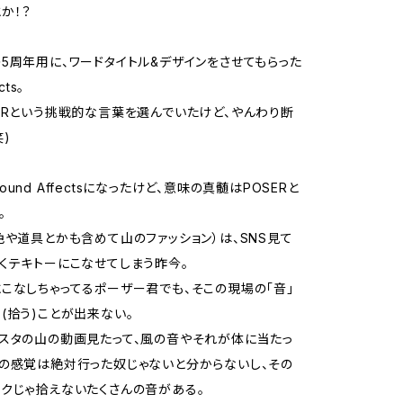
か！？
5周年用に、ワードタイトル&デザインをさせてもらった
cts。
ERという挑戦的な言葉を選んでいたけど、やんわり断
)
und Affectsになったけど、意味の真髄はPOSERと
。
色や道具とかも含めて山のファッション）は、SNS見て
くテキトーにこなせてしまう昨今。
こなしちゃってるポーザー君でも、そこの現場の「音」
(拾う)ことが出来ない。
スタの山の動画見たって、風の音やそれが体に当たっ
の感覚は絶対行った奴じゃないと分からないし、その
クじゃ拾えないたくさんの音がある。