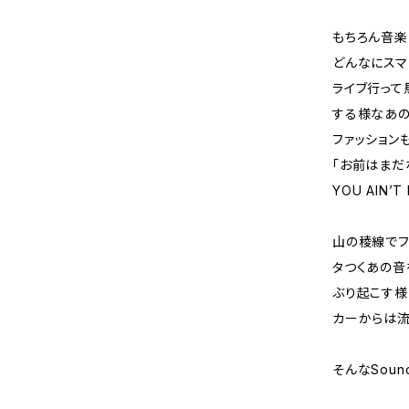
もちろん音楽
どんなにスマ
ライブ行って
する様なあの
ファッション
「お前はまだ
YOU AIN’T
山の稜線でフ
タつくあの音
ぶり起こす様
カーからは流
そんなSound