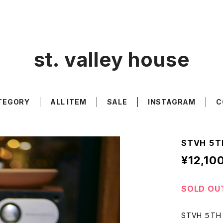
st. valley house
TEGORY
ALL ITEM
SALE
INSTAGRAM
C
STVH ５T
¥12,10
SOLD OU
STVH ５TH 