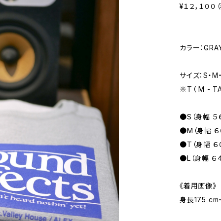
¥１２，１００
カラー：GRAY
サイズ：S・M・
※T（ M - TA
●S（身幅 ５６
●M（身幅 ６０
●T（身幅 ６
●L（身幅 ６４
《着用画像》
身長175 c