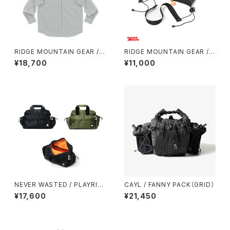
RIDGE MOUNTAIN GEAR /
RIDGE MOUNTAIN GEAR / S
HOODED LONG SLEEVE SH
ACOCHE
¥18,700
¥11,000
IRT（WOMEN）2026
NEVER WASTED / PLAYRIP
CAYL / FANNY PACK（GRID）
（MA-1）
¥17,600
¥21,450