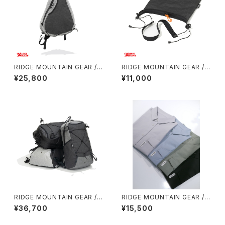
RIDGE MOUNTAIN GEAR / S
RIDGE MOUNTAIN GEAR / S
ASH PACK
ACOCHE
¥25,800
¥11,000
RIDGE MOUNTAIN GEAR /
RIDGE MOUNTAIN GEAR / B
ONE MILE TRIM
ASIC SHORT SLEEVE SHIR
¥36,700
¥15,500
T（MEN）