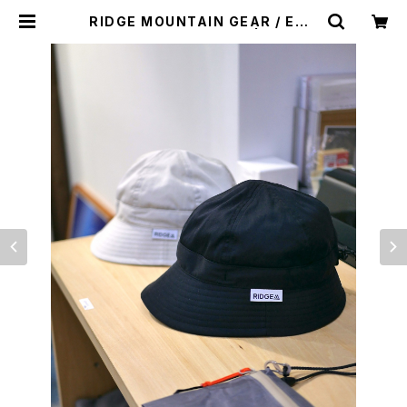
RIDGE MOUNTAIN GEAR / ENO
UGH HAT（STVH ver.） | st. vall
ey house - セントバレーハウス