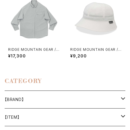
RIDGE MOUNTAIN GEAR / B
RIDGE MOUNTAIN GEAR / E
ASIC LONG SLEEVE SHIRT
NOUGH HAT（2026）
¥17,300
¥9,200
（WOMEN）2026
CATEGORY
【BRAND】
山と道
【ITEM】