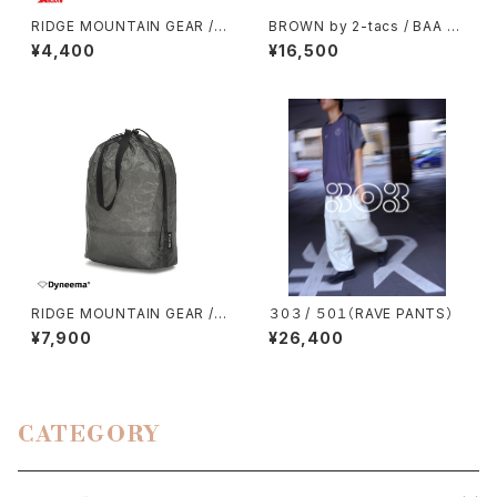
RIDGE MOUNTAIN GEAR /
BROWN by 2-tacs / BAA WI
TRAVEL POUCH PLUS（ULT
DE
¥4,400
¥16,500
RA）
RIDGE MOUNTAIN GEAR / S
３０３ / ５０１（RAVE PANTS）
TUFF SACK
¥7,900
¥26,400
CATEGORY