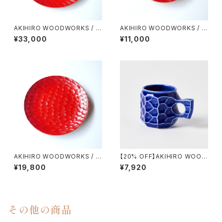
AKIHIRO WOODWORKS / P
AKIHIRO WOODWORKS / P
LATE ２７０（URISHI）
LATE １６５（URISHI）
¥33,000
¥11,000
AKIHIRO WOODWORKS / P
【20% OFF】AKIHIRO WOOD
LATE ２１０（URISHI）
WORKS / Z JINCUP CERAM
¥19,800
¥7,920
IC（M）
その他の商品