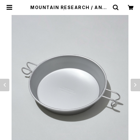
MOUNTAIN RESEARCH / ANAR
CHO PLATE | st. valley house
- セントバレーハウス