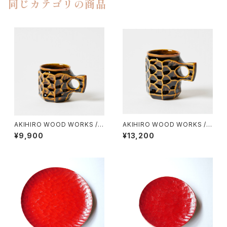
同じカテゴリの商品
AKIHIRO WOOD WORKS / J
AKIHIRO WOOD WORKS / J
INCUP CERAMIC（M）
INCUP CERAMIC（L）
¥9,900
¥13,200