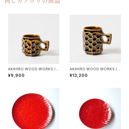
同じカテゴリの商品
AKIHIRO WOOD WORKS / J
AKIHIRO WOOD WORKS / J
INCUP CERAMIC（M）
INCUP CERAMIC（L）
¥9,900
¥13,200