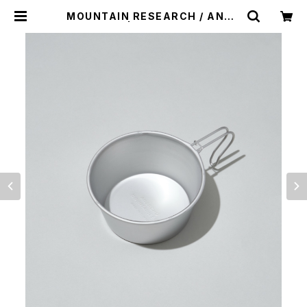
MOUNTAIN RESEARCH / ANAR
CHO CUP | st. valley house -
セントバレーハウス