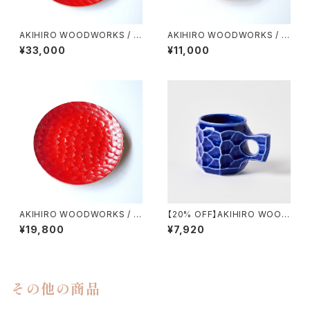
AKIHIRO WOODWORKS / P
AKIHIRO WOODWORKS / P
LATE ２７０（URISHI）
LATE １６５（URISHI）
¥33,000
¥11,000
AKIHIRO WOODWORKS / P
【20% OFF】AKIHIRO WOOD
LATE ２１０（URISHI）
WORKS / Z JINCUP CERAM
¥19,800
¥7,920
IC（M）
その他の商品