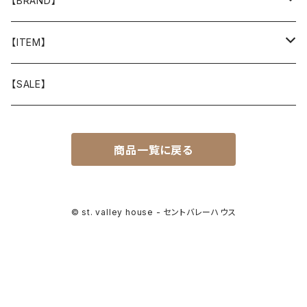
【BRAND】
山と道
【ITEM】
T-SHIRT
迷迭香
WEAR
【SALE】
SHIRTS
408 OWN WORKS
CAP
商品一覧に戻る
BOTTOMS
303
BAG
OUTER
Akihiro Wood Works
SHOES
© st. valley house - セントバレーハウス
BACKPACK
ALLMANSRIGHT
SUNGLASS
HEADGEAR
ALTRA
ACCESSORY