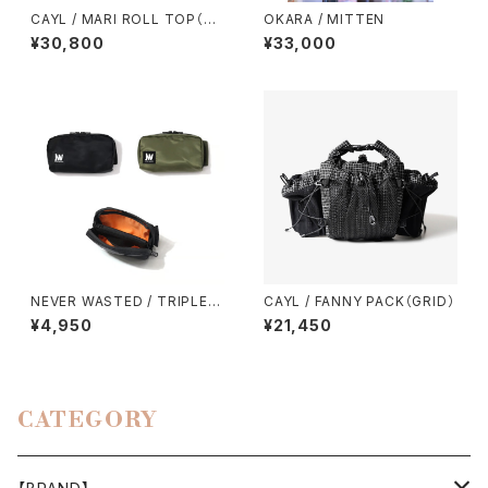
CAYL / MARI ROLL TOP（GR
OKARA / MITTEN
ID）
¥30,800
¥33,000
NEVER WASTED / TRIPLEY
CAYL / FANNY PACK（GRID）
ES（MA-1）
¥4,950
¥21,450
CATEGORY