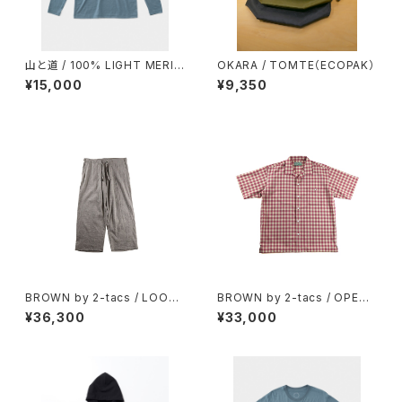
山と道 / 100% LIGHT MERIN
OKARA / TOMTE（ECOPAK）
O LONGSLEEVE（UNISEX）
¥15,000
¥9,350
BROWN by 2-tacs / LOOSE
BROWN by 2-tacs / OPEN
FIT PANTS
COLLAR
¥36,300
¥33,000