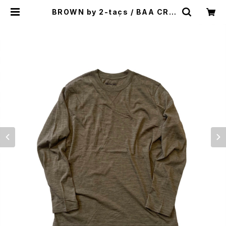
BROWN by 2-tacs / BAA CRE
W LONGSLEEVE | st. valley ho
use - セントバレーハウス