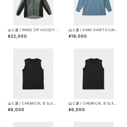
山と道 / WIND ZIP HOODY
山と道 / KAMI SHIRTS（UNIS
（UNISEX）
EX）
¥22,000
¥19,000
山と道 / CHEMICAL B SLEEV
山と道 / CHEMICAL B SLEEV
ELESS（MEN）
ELESS（WOMEN）
¥6,000
¥6,000