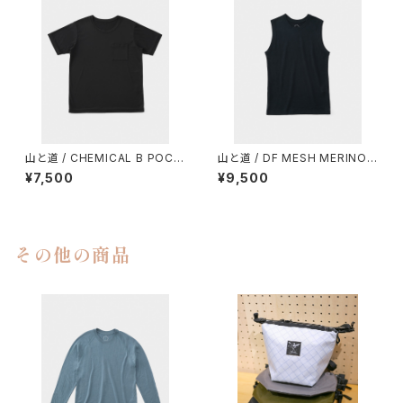
山と道 / CHEMICAL B POCK
山と道 / DF MESH MERINO
ET T-SHIRT（UNISEX）
SLEEVELESS（MEN）
¥7,500
¥9,500
その他の商品