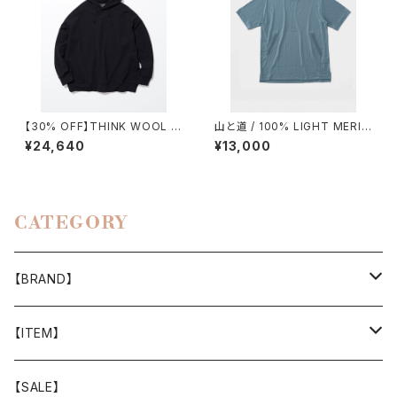
【30% OFF】THINK WOOL /
山と道 / 100% LIGHT MERIN
BRUSHED LINING PARKA
O KANGAROO（UNISEX）
¥24,640
¥13,000
CATEGORY
【BRAND】
山と道
【ITEM】
T-SHIRT
迷迭香
WEAR
【SALE】