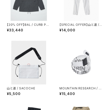
【20% OFF】BAL / CURB PO
【SPECIAL OFFER】山と道 /５
CKET FIELD JACKET
POCKET PANTS（MEN）
¥33,440
¥14,000
山と道 / SACOCHE
MOUNTAIN RESEARCH / RI
VET BELT
¥5,500
¥15,400