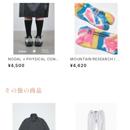
NODAL × PHYSICAL CONT
MOUNTAIN RESEARCH / TI
MPRY.
E DYE TABI
¥4,500
¥4,620
その他の商品