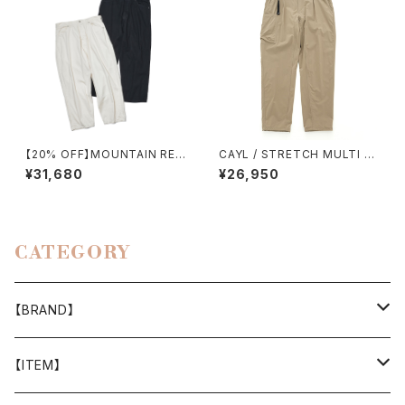
【20% OFF】MOUNTAIN RES
CAYL / STRETCH MULTI P
EARCH / MT 578
OCKET PANTS（BEIGE）
¥31,680
¥26,950
CATEGORY
【BRAND】
山と道
【ITEM】