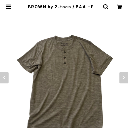
BROWN by 2-tacs / BAA HENL
Y | st. valley house - セントバレ
ーハウス