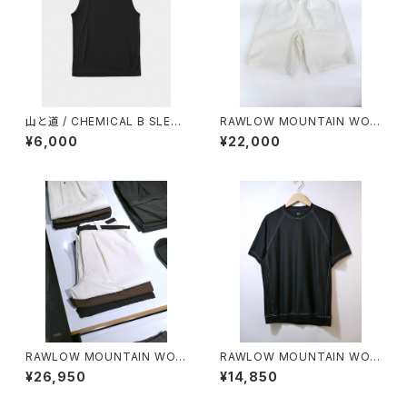
山と道 / CHEMICAL B SLEEV
RAWLOW MOUNTAIN WOR
ELESS（MEN）
KS / HIKER GURKHA PANTS
¥6,000
¥22,000
RAWLOW MOUNTAIN WOR
RAWLOW MOUNTAIN WOR
KS / HIKER BAKER PANTS
KS / DAD LITE CREW
¥26,950
¥14,850