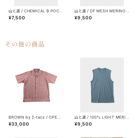
山と道 / CHEMICAL B POCK
山と道 / DF MESH MERINO
ET T-SHIRT（UNISEX）
SLEEVELESS（MEN）
¥7,500
¥9,500
その他の商品
BROWN by 2-tacs / OPEN
山と道 / 100% LIGHT MERIN
COLLAR
O SLEEVELESS（MEN）
¥33,000
¥9,500