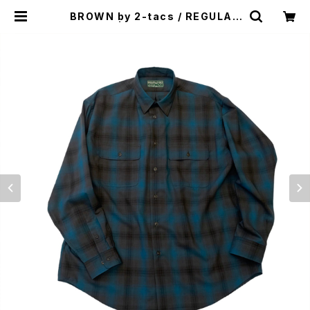
BROWN by 2-tacs / REGULAR
COLLAR | st. valley house - セ
ントバレーハウス