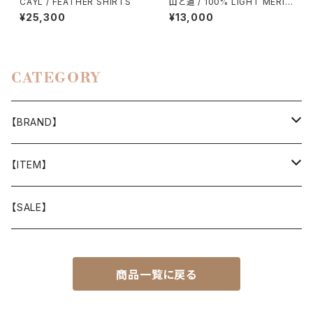
CAYL / FEATHER SHIRTS
山と道 / 100% LIGHT MERIN
O POCKET T-SHIRT（UNISE
¥25,300
¥13,000
X）
CATEGORY
【BRAND】
山と道
【ITEM】
T-SHIRT
迷迭香
WEAR
【SALE】
SHIRTS
408 OWN WORKS
CAP
商品一覧に戻る
BOTTOMS
303
BAG