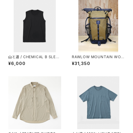
山と道 / CHEMICAL B SLEEV
RAWLOW MOUNTAIN WOR
ELESS（WOMEN）
KS / BAMBI（X-PAC EDITIO
¥6,000
¥31,350
N）