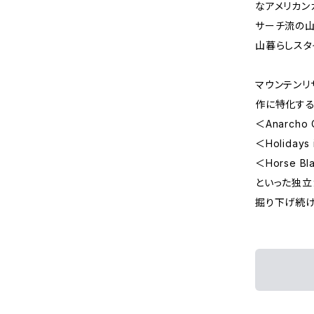
なアメリカン
サーチ流の山
山暮らしスタ
マウンテンリ
作に特化す
＜Anarch
＜Holiday
＜Horse B
といった独立
掘り下げ続け