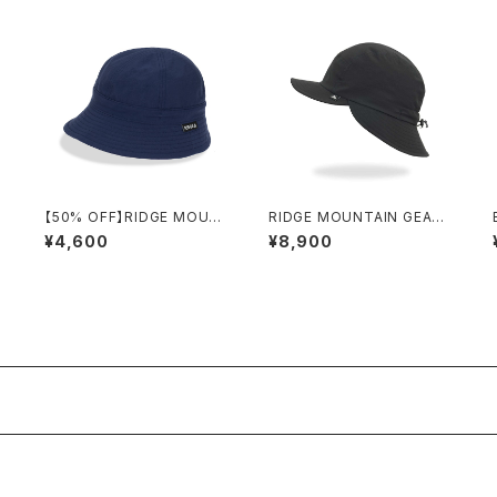
/
【50% OFF】RIDGE MOUN
RIDGE MOUNTAIN GEAR /
TAIN GEAR / ENOUGH HA
SHADE CAP
¥4,600
¥8,900
T