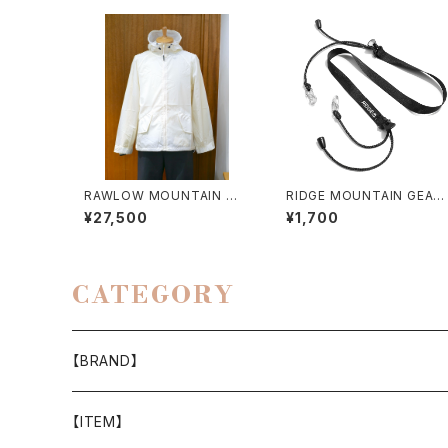
RAWLOW MOUNTAIN WO
RIDGE MOUNTAIN GEAR 
RKS / AIRY HOODIE
SHOULDER STRAP TOU
¥27,500
¥1,700
GH
CATEGORY
【BRAND】
山と道
【ITEM】