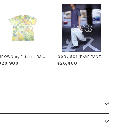
BROWN by 2-tacs / BAA
３０３ / ５０１（RAVE PANT
POCKET（TIE DYE）
S）
¥20,900
¥26,400