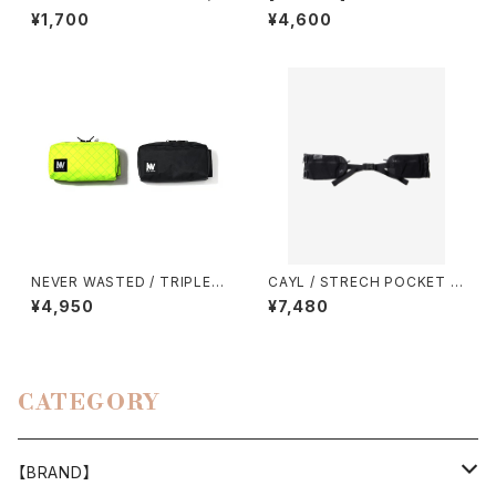
HOULDER STRAP TOUGH
IN GEAR / ENOUGH HAT
¥1,700
¥4,600
NEVER WASTED / TRIPLEY
CAYL / STRECH POCKET H
ES（ECOPAK）
IP BELT
¥4,950
¥7,480
CATEGORY
【BRAND】