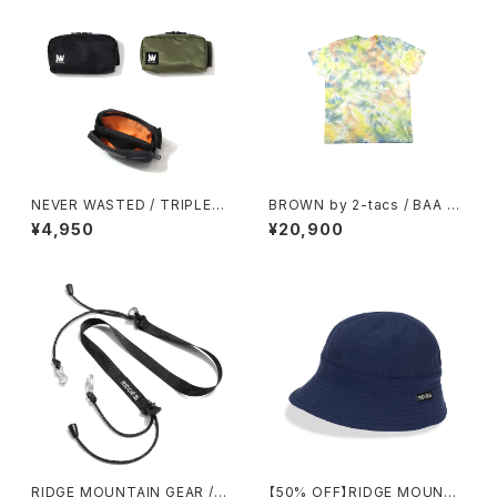
NEVER WASTED / TRIPLEY
BROWN by 2-tacs / BAA P
ES（MA-1）
OCKET（TIE DYE）
¥4,950
¥20,900
RIDGE MOUNTAIN GEAR / S
【50% OFF】RIDGE MOUNTA