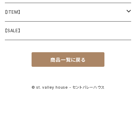
山と道
【ITEM】
T-SHIRT
迷迭香
WEAR
【SALE】
SHIRTS
408 OWN WORKS
CAP
商品一覧に戻る
BOTTOMS
303
BAG
OUTER
Akihiro Wood Works
SHOES
© st. valley house - セントバレーハウス
BACKPACK
ALLMANSRIGHT
SUNGLASS
HEADGEAR
ALTRA
ACCESSORY