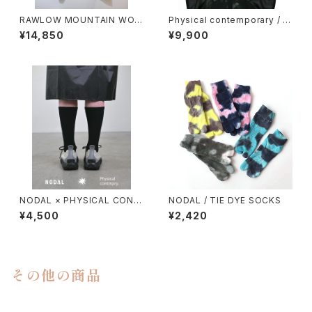
RAWLOW MOUNTAIN WOR
Physical contemporary / Q
KS / DAD LITE CREW
uiet smr cap
¥14,850
¥9,900
NODAL × PHYSICAL CONT
NODAL / TIE DYE SOCKS
MPRY.
¥4,500
¥2,420
その他の商品