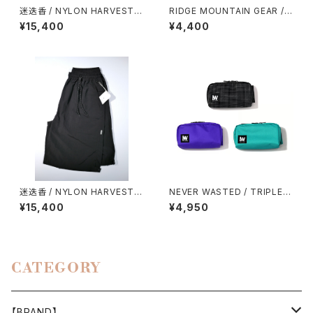
迷迭香 / NYLON HARVEST T
RIDGE MOUNTAIN GEAR /
RAINER CLASSIC（2026）
TRAVEL POUCH PLUS（ULT
¥15,400
¥4,400
RA）
迷迭香 / NYLON HARVEST L
NEVER WASTED / TRIPLEY
OOSE SHORTS（2026）
ES
¥15,400
¥4,950
CATEGORY
【BRAND】