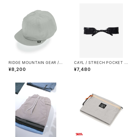
RIDGE MOUNTAIN GEAR / B
CAYL / STRECH POCKET H
ASIC CAP（NT）
IP BELT
¥8,200
¥7,480