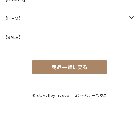
山と道
【ITEM】
T-SHIRT
迷迭香
WEAR
【SALE】
SHIRTS
408 OWN WORKS
CAP
商品一覧に戻る
BOTTOMS
303
BAG
OUTER
Akihiro Wood Works
SHOES
© st. valley house - セントバレーハウス
BACKPACK
ALLMANSRIGHT
SUNGLASS
HEADGEAR
ALTRA
ACCESSORY