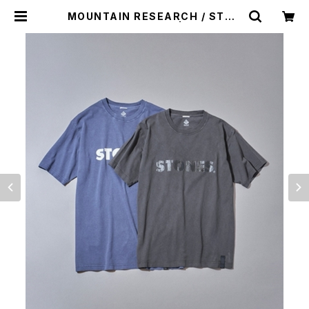
MOUNTAIN RESEARCH / STON
ES SHORT SLEEVE | st. valley
house - セントバレーハウス