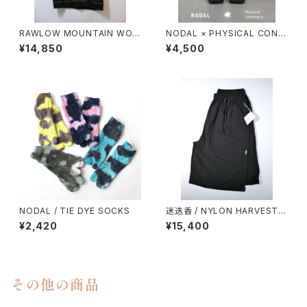
RAWLOW MOUNTAIN WOR
NODAL × PHYSICAL CONT
KS / DAD LITE CREW
MPRY.
¥14,850
¥4,500
NODAL / TIE DYE SOCKS
迷迭香 / NYLON HARVEST L
OOSE SHORTS（2026）
¥2,420
¥15,400
その他の商品