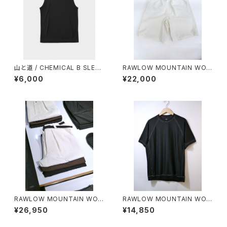
山と道 / CHEMICAL B SLEEV
RAWLOW MOUNTAIN WOR
ELESS（MEN）
KS / HIKER GURKHA PANTS
¥6,000
¥22,000
RAWLOW MOUNTAIN WOR
RAWLOW MOUNTAIN WOR
KS / HIKER BAKER PANTS
KS / DAD LITE CREW
¥26,950
¥14,850