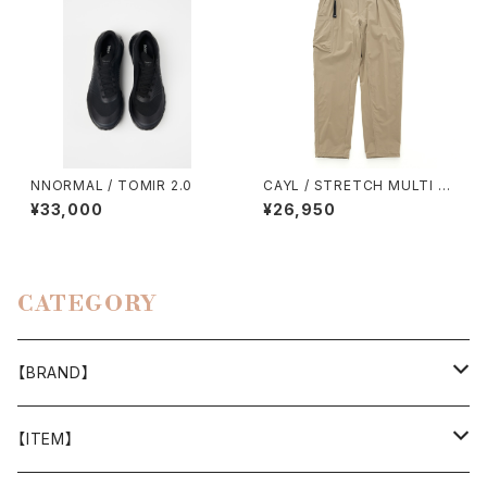
NNORMAL / TOMIR 2.0
CAYL / STRETCH MULTI P
OCKET PANTS（BEIGE）
¥33,000
¥26,950
CATEGORY
【BRAND】
山と道
【ITEM】