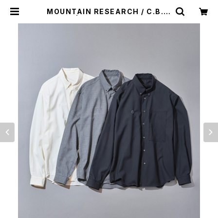
MOUNTAIN RESEARCH / C.B. S
HIRTS | st. valley house - セン
トバレーハウス