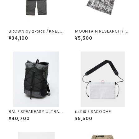
BROWN by 2-tacs / KNEE
MOUNTAIN RESEARCH / SP
TUCK PANTS（GRAY）
LATRAIL BANDANA
¥34,100
¥5,500
BAL / SPEAKEASY ULTRA G
山と道 / SACOCHE
RID LOAM & LANE PACK
¥40,700
¥5,500