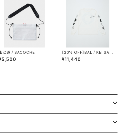
山と道 / SACOCHE
【20% OFF】BAL / KEI SAK
AWAKI 2
¥5,500
¥11,440