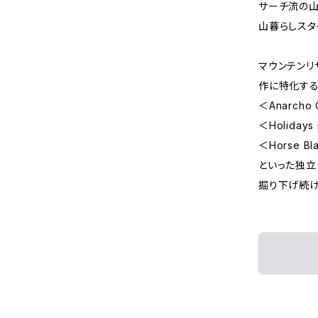
サーチ流の山
山暮らしスタ
マウンテンリ
作に特化す
＜Anarch
＜Holiday
＜Horse B
といった独立
掘り下げ続け