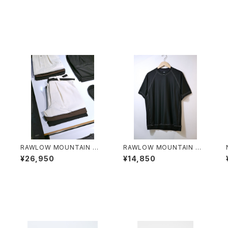
O
RAWLOW MOUNTAIN WO
RAWLOW MOUNTAIN WO
RKS / HIKER BAKER PANT
RKS / DAD LITE CREW
¥26,950
¥14,850
S