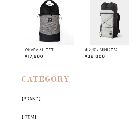
OKARA / LITET
山と道 / MINI（TS）
¥17,600
¥39,000
CATEGORY
【BRAND】
山と道
【ITEM】