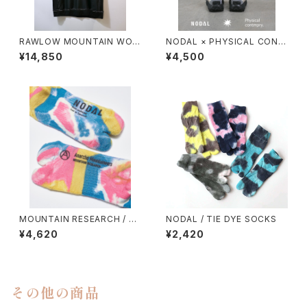
RAWLOW MOUNTAIN WOR
NODAL × PHYSICAL CONT
KS / DAD LITE CREW
MPRY.
¥14,850
¥4,500
MOUNTAIN RESEARCH / TI
NODAL / TIE DYE SOCKS
E DYE TABI
¥4,620
¥2,420
その他の商品