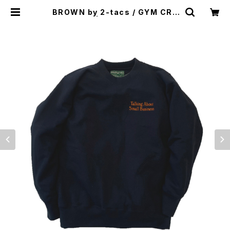
BROWN by 2-tacs / GYM CRE
W（NAVY） | st. valley house -
セントバレーハウス