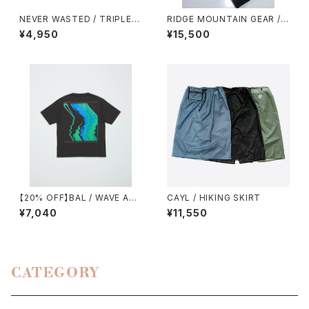
NEVER WASTED / TRIPLEY
RIDGE MOUNTAIN GEAR / B
ES（MA-1）
ASIC SHORT SLEEVE SHIR
¥4,950
¥15,500
T（MEN）
【20% OFF】BAL / WAVE AN
CAYL / HIKING SKIRT
D CLOUDS2
¥7,040
¥11,550
CATEGORY