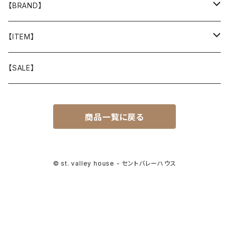
【BRAND】
山と道
【ITEM】
T-SHIRT
迷迭香
WEAR
【SALE】
SHIRTS
408 OWN WORKS
CAP
商品一覧に戻る
BOTTOMS
303
BAG
OUTER
Akihiro Wood Works
SHOES
© st. valley house - セントバレーハウス
BACKPACK
ALLMANSRIGHT
SUNGLASS
HEADGEAR
ALTRA
ACCESSORY