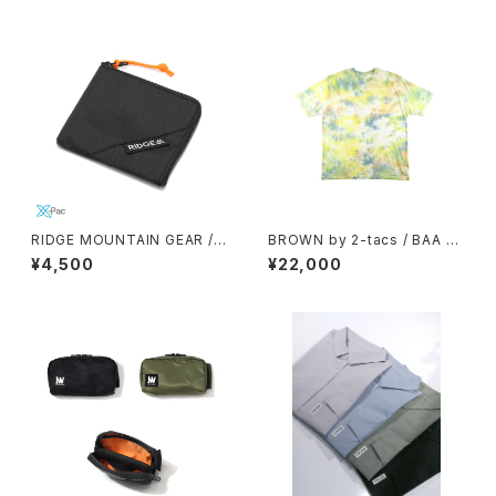
RIDGE MOUNTAIN GEAR / R
BROWN by 2-tacs / BAA WI
-ZIP WALLET（X-PAC）
DE（TIE DYE）
¥4,500
¥22,000