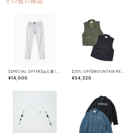
その他の商品
【SPECIAL OFFER】山と道 /５
【20% OFF】MOUNTAIN RES
POCKET PANTS（MEN）
EARCH / M69 VEST
¥14,000
¥34,320