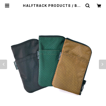
HALFTRACK PRODUCTS / BAN
K（DIAMOND RIPSTOP NYLON）
| st. valley house - セントバレー
ハウス