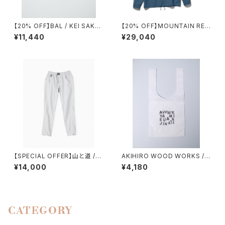
【20% OFF】BAL / KEI SAKA
【20% OFF】MOUNTAIN RES
WAKI 2
EARCH / F.M. COACH SHIR
¥11,440
¥29,040
T
【SPECIAL OFFER】山と道 /５
AKIHIRO WOOD WORKS /
POCKET PANTS（WOMEN）
コンビニタイベック袋
¥14,000
¥4,180
CATEGORY