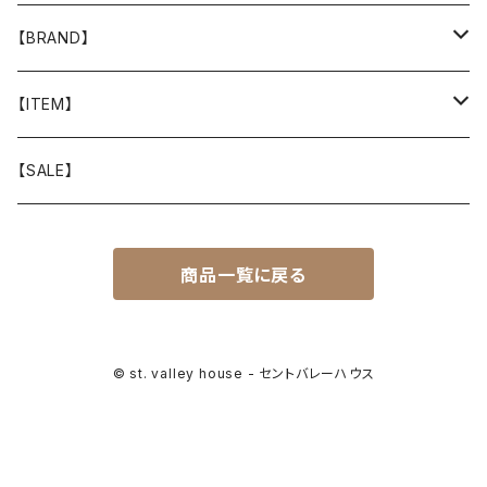
【BRAND】
山と道
【ITEM】
T-SHIRT
迷迭香
WEAR
【SALE】
SHIRTS
408 OWN WORKS
CAP
商品一覧に戻る
BOTTOMS
303
BAG
OUTER
Akihiro Wood Works
SHOES
© st. valley house - セントバレーハウス
BACKPACK
ALLMANSRIGHT
SUNGLASS
HEADGEAR