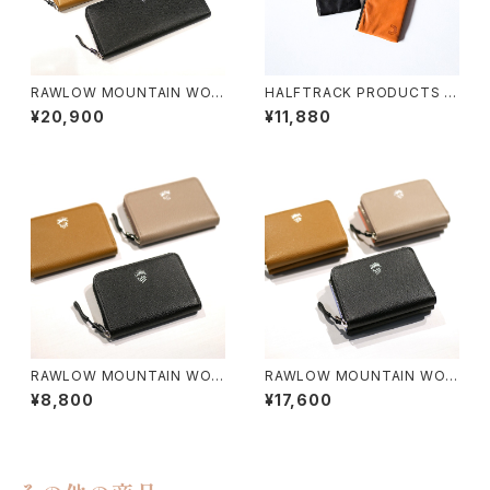
RAWLOW MOUNTAIN WOR
HALFTRACK PRODUCTS /
KS / HILLARY WALLET（長財
UNBANKED
¥20,900
¥11,880
布）
RAWLOW MOUNTAIN WOR
RAWLOW MOUNTAIN WOR
KS / HILLARY WALLET（コイ
KS / HILLARY WALLET（三つ
¥8,800
¥17,600
ンケース）
折り）