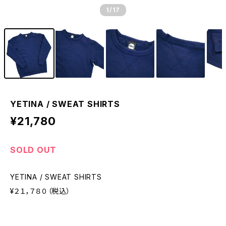
1
/17
YETINA / SWEAT SHIRTS
¥21,780
SOLD OUT
YETINA / SWEAT SHIRTS
¥２１，７８０（税込）