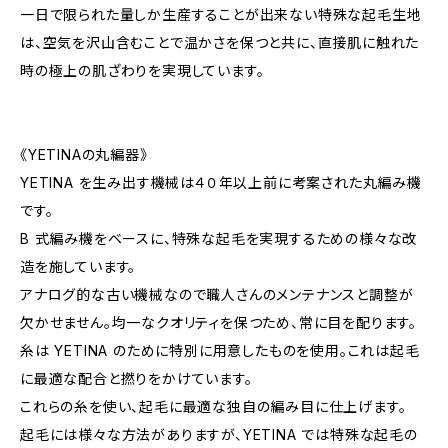
一日で限られた量しか生産することが出来ない特殊な起毛生地
は、空気を沢山含むことで温かさを保つと共に、直接肌に触れた
時の極上の肌ざわりを実現しています。
《YETINAの丸編器》
YETINA を生み出す機械は４０年以上前に考案された丸編み機
です。
B 式編み機をベースに、特殊な起毛を実現するための様々な改
造を施しています。
アナログ的な古い機械なので職人さんのメンテナンスと調整が
欠かせません。均一なクオリティを保つため、常に目を配ります。
糸は YETINA のために特別に用意したものを使用。これは起毛
に最適な配合と撚りをかけています。
これらの糸を使い、起毛に最適な独自の編み目に仕上げます。
起毛には様々な方法がありますが、YETINA では特殊な起毛の