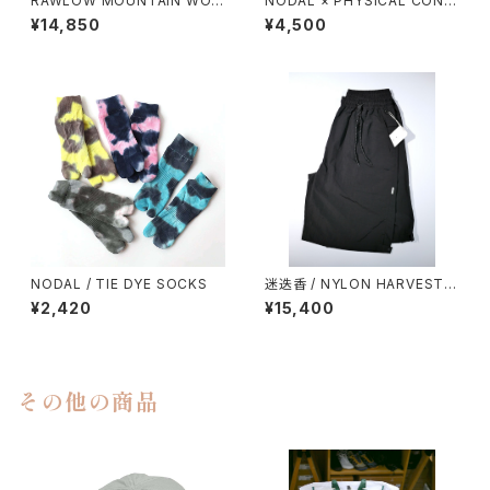
RAWLOW MOUNTAIN WOR
NODAL × PHYSICAL CONT
KS / DAD LITE CREW
MPRY.
¥14,850
¥4,500
NODAL / TIE DYE SOCKS
迷迭香 / NYLON HARVEST L
OOSE SHORTS（2026）
¥2,420
¥15,400
その他の商品