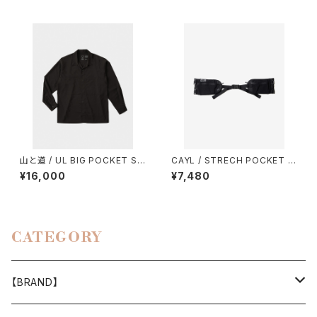
山と道 / UL BIG POCKET SH
CAYL / STRECH POCKET H
IRTS（UNISEX）
IP BELT
¥16,000
¥7,480
CATEGORY
【BRAND】