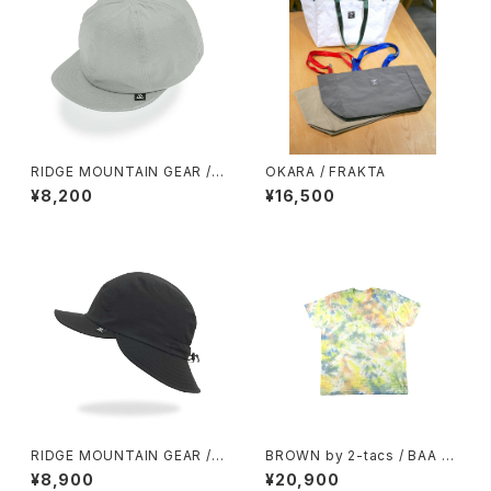
RIDGE MOUNTAIN GEAR / B
OKARA / FRAKTA
ASIC CAP（NT）
¥8,200
¥16,500
RIDGE MOUNTAIN GEAR / S
BROWN by 2-tacs / BAA P
HADE CAP
OCKET（TIE DYE）
¥8,900
¥20,900