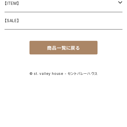
山と道
【ITEM】
T-SHIRT
迷迭香
WEAR
【SALE】
SHIRTS
408 OWN WORKS
CAP
商品一覧に戻る
BOTTOMS
303
BAG
OUTER
Akihiro Wood Works
SHOES
© st. valley house - セントバレーハウス
BACKPACK
ALLMANSRIGHT
SUNGLASS
HEADGEAR
ALTRA
ACCESSORY
bal
WALLET