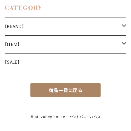
CATEGORY
【BRAND】
山と道
【ITEM】
T-SHIRT
迷迭香
WEAR
【SALE】
SHIRTS
408 OWN WORKS
CAP
商品一覧に戻る
BOTTOMS
303
BAG
OUTER
Akihiro Wood Works
SHOES
© st. valley house - セントバレーハウス
BACKPACK