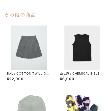
その他の商品
BAL / COTTON TWILL OVE
山と道 / CHEMICAL B SLEEV
R SIZED BERMUDA SHORT
ELESS（MEN）
¥22,000
¥6,000