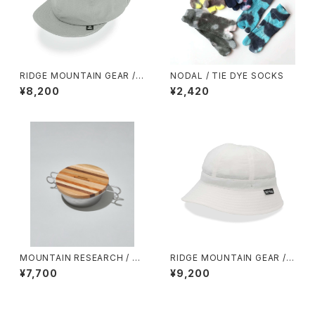
RIDGE MOUNTAIN GEAR / B
NODAL / TIE DYE SOCKS
ASIC CAP（NT）
¥8,200
¥2,420
MOUNTAIN RESEARCH / M
RIDGE MOUNTAIN GEAR / E
ULTI-COLOR LID（SOLO）
NOUGH HAT（2026）
¥7,700
¥9,200