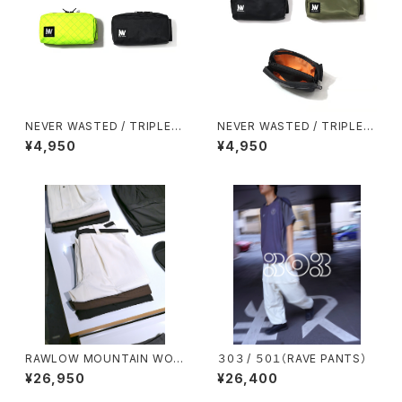
NEVER WASTED / TRIPLEY
NEVER WASTED / TRIPLEY
ES（ECOPAK）
ES（MA-1）
¥4,950
¥4,950
RAWLOW MOUNTAIN WOR
３０３ / ５０１（RAVE PANTS）
KS / HIKER BAKER PANTS
¥26,950
¥26,400