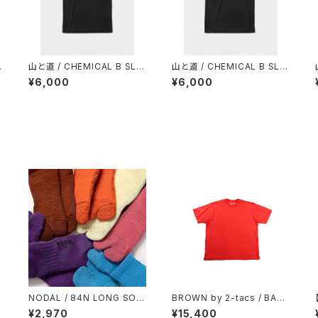
N
山と道 / CHEMICAL B SLE
山と道 / CHEMICAL B SLE
EVELESS（MEN）
EVELESS（WOMEN）
¥6,000
¥6,000
O
NODAL / 84N LONG SOC
BROWN by 2-tacs / BAA
KS
WIDE
¥2,970
¥15,400