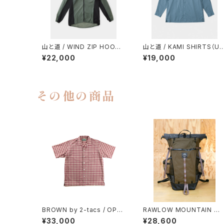
山と道 / WIND ZIP HOODY
山と道 / KAMI SHIRTS（U
（UNISEX）
ISEX）
¥22,000
¥19,000
その他の商品
BROWN by 2-tacs / OPE
RAWLOW MOUNTAIN W
N COLLAR
RKS / BAMBI（BROWN）
¥33,000
¥28,600