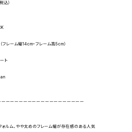
（税込）
CK
E（フレーム幅14cm・フレーム高5cm）
テート
pan
ーーーーーーーーーーーーーーーーーーーー
フォルム、やや太めのフレーム幅が存在感のある人気