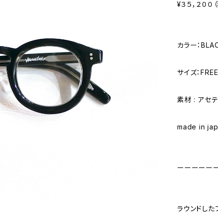
¥３５，２００
カラー：BLA
サイズ：FRE
素材 : アセ
made in ja
ーーーーー
ラウンドした