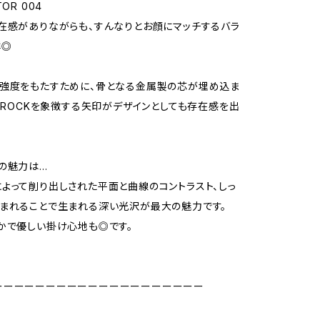
OR 004
在感がありながらも、すんなりとお顔にマッチするバラ
群◎
強度をもたすために、骨となる金属製の芯が埋め込ま
NEROCKを象徴する矢印がデザインとしても存在感を出
の魅力は…
よって削り出しされた平面と曲線のコントラスト、しっ
まれることで生まれる深い光沢が最大の魅力です。
かで優しい掛け心地も◎です。
ーーーーーーーーーーーーーーーーーーーー