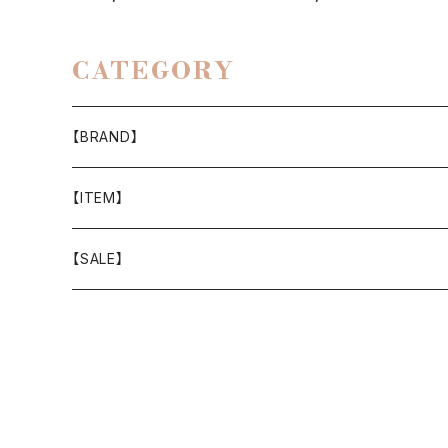
CATEGORY
【BRAND】
山と道
【ITEM】
T-SHIRT
迷迭香
WEAR
【SALE】
SHIRTS
408 OWN WORKS
CAP
BOTTOMS
303
BAG
OUTER
Akihiro Wood Works
SHOES