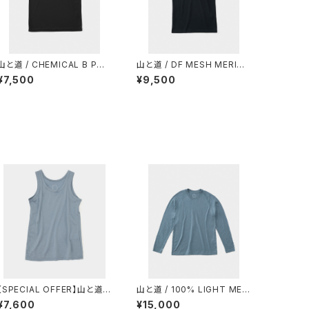
山と道 / CHEMICAL B POC
山と道 / DF MESH MERINO
KET T-SHIRT（UNISEX）
SLEEVELESS（MEN）
¥7,500
¥9,500
【SPECIAL OFFER】山と道 /
山と道 / 100% LIGHT MERI
100% MERINO LIGHT TA
NO LONGSLEEVE（UNISE
¥7,600
¥15,000