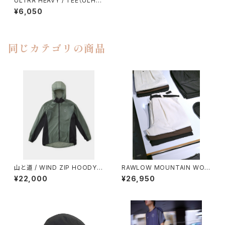
ULTRA HEAVY / TEE（ULH
モトクロス）
¥6,050
同じカテゴリの商品
山と道 / WIND ZIP HOODY
RAWLOW MOUNTAIN WOR
（UNISEX）
KS / HIKER BAKER PANTS
¥22,000
¥26,950