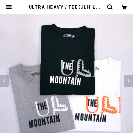
ULTRA HEAVY / TEE（ULH モトク
ロス） | st. valley house - セント
バレーハウス