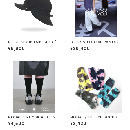
RIDGE MOUNTAIN GEAR / S
３０３ / ５０１（RAVE PANTS）
HADE CAP
¥8,900
¥26,400
NODAL × PHYSICAL CONT
NODAL / TIE DYE SOCKS
MPRY.
¥4,500
¥2,420