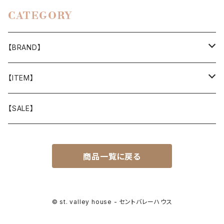
CATEGORY
【BRAND】
山と道
【ITEM】
T-SHIRT
迷迭香
WEAR
【SALE】
SHIRTS
408 OWN WORKS
CAP
商品一覧に戻る
BOTTOMS
303
BAG
OUTER
Akihiro Wood Works
SHOES
© st. valley house - セントバレーハウス
BACKPACK