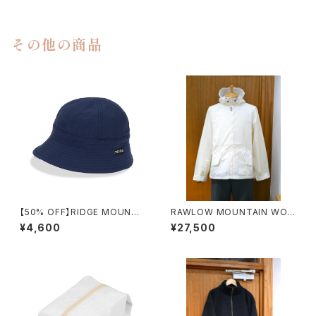
その他の商品
【50% OFF】RIDGE MOUNTA
RAWLOW MOUNTAIN WOR
IN GEAR / ENOUGH HAT
KS / AIRY HOODIE
¥4,600
¥27,500