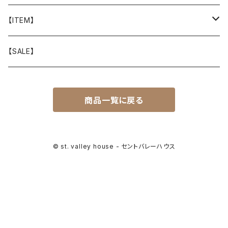
山と道
【ITEM】
T-SHIRT
迷迭香
WEAR
【SALE】
SHIRTS
408 OWN WORKS
CAP
商品一覧に戻る
BOTTOMS
303
BAG
OUTER
Akihiro Wood Works
SHOES
© st. valley house - セントバレーハウス
BACKPACK
ALLMANSRIGHT
SUNGLASS
HEADGEAR
ALTRA
ACCESSORY