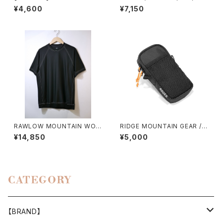
IN GEAR / ENOUGH HAT
¥4,600
¥7,150
RAWLOW MOUNTAIN WOR
RIDGE MOUNTAIN GEAR /
KS / DAD LITE CREW
CHEST INCREASE
¥14,850
¥5,000
CATEGORY
【BRAND】