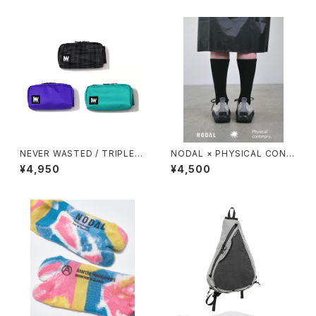
NEVER WASTED / TRIPLEY
NODAL × PHYSICAL CONT
ES
MPRY.
¥4,950
¥4,500