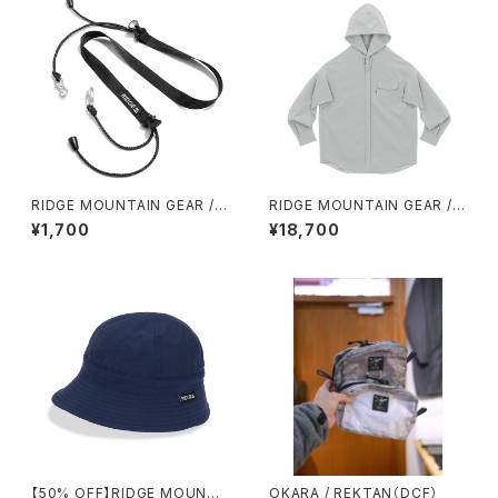
RIDGE MOUNTAIN GEAR / S
RIDGE MOUNTAIN GEAR /
HOULDER STRAP TOUGH
HOODED LONG SLEEVE SH
¥1,700
¥18,700
IRT（WOMEN）2026
【50% OFF】RIDGE MOUNTA
OKARA / REKTAN（DCF）