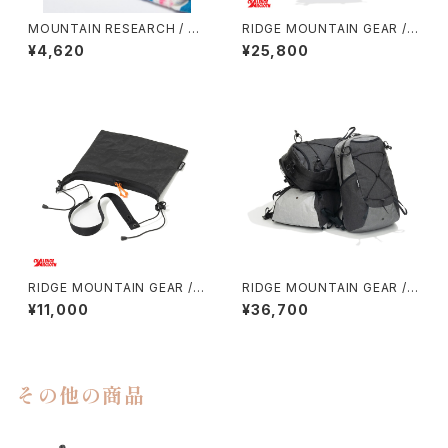
MOUNTAIN RESEARCH / TI
RIDGE MOUNTAIN GEAR / S
E DYE TABI
ASH PACK
¥4,620
¥25,800
RIDGE MOUNTAIN GEAR / S
RIDGE MOUNTAIN GEAR /
ACOCHE
ONE MILE TRIM
¥11,000
¥36,700
その他の商品