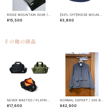
RIDGE MOUNTAIN GEAR / B
【50% OFF】RIDGE MOUNTA
ASIC SHORT SLEEVE SHIR
IN GEAR / BASIC CAP
¥15,500
¥3,800
T（WOMEN）
その他の商品
NEVER WASTED / PLAYRIP
NORMAL EXPERT / 300 BL
（MA-1）
OUSON
¥17,600
¥42,900