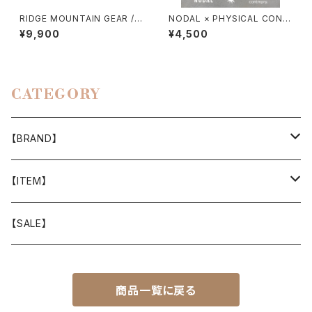
RIDGE MOUNTAIN GEAR / E
NODAL × PHYSICAL CONT
NOUGH HAT（NT）
MPRY.
¥9,900
¥4,500
CATEGORY
【BRAND】
山と道
【ITEM】
T-SHIRT
迷迭香
WEAR
【SALE】
SHIRTS
408 OWN WORKS
CAP
商品一覧に戻る
BOTTOMS
303
BAG