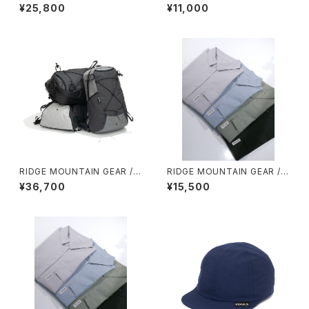
ASH PACK
ACOCHE
¥25,800
¥11,000
RIDGE MOUNTAIN GEAR /
RIDGE MOUNTAIN GEAR / B
ONE MILE TRIM
ASIC SHORT SLEEVE SHIR
¥36,700
¥15,500
T（MEN）