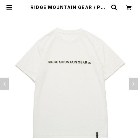
RIDGE MOUNTAIN GEAR / POL
Y BASIC TEE（SHORT SLEEVE）
| st. valley house - セントバレー
ハウス