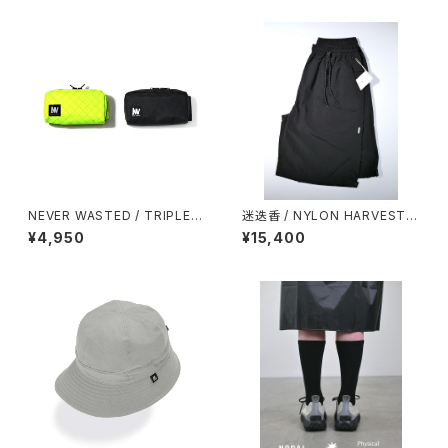
NEVER WASTED / TRIPLEY
迷迭香 / NYLON HARVEST L
ES（ECOPAK）
OOSE SHORTS（2026）
¥4,950
¥15,400