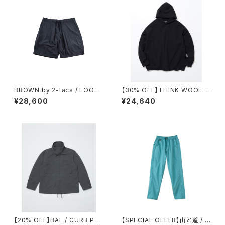
BROWN by 2-tacs / LOOSE
【30% OFF】THINK WOOL /
SHORTS（NYLON）
BRUSHED LINING PARKA
¥28,600
¥24,640
【20% OFF】BAL / CURB PO
【SPECIAL OFFER】山と道 / LI