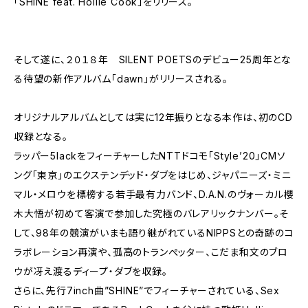
「SHINE feat. Hollie Cook」をリリース。
そして遂に、２０１８年 SILENT POETSのデビュー25周年とな
る待望の新作アルバム「dawn」がリリースされる。
オリジナルアルバムとしては実に12年振りとなる本作は、初のCD
収録となる。
ラッパー5lackをフィーチャーしたNTTドコモ「Style’20」CMソ
ング「東京」のエクステンデッド・ダブをはじめ、ジャパニーズ・ミニ
マル・メロウを標榜する若手最有力バンド、D.A.N.のヴォーカル櫻
木大悟が初めて客演で参加した究極のバレアリックナンバー。そ
して、98年の競演がいまも語り継がれているNIPPSとの奇跡のコ
ラボレーション再演や、孤高のトランぺッター、こだま和文のブロ
ウが冴え渡るディープ・ダブを収録。
さらに、先行7inch曲”SHINE”でフィーチャーされている、Sex