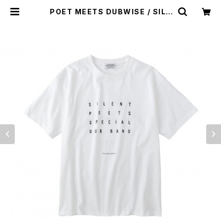
POET MEETS DUBWISE / SILE
NT POETS SPECIAL DUB BAN
D TEE | st. valley house - セン
トバレーハウス