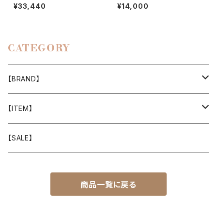
CKET FIELD JACKET
GHT ５POCKET PANTS（WO
¥33,440
¥14,000
MEN）
CATEGORY
【BRAND】
山と道
【ITEM】
T-SHIRT
迷迭香
WEAR
【SALE】
SHIRTS
408 OWN WORKS
CAP
商品一覧に戻る
BOTTOMS
303
BAG