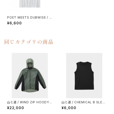
POET MEETS DUBWISE / SI
LENT POETS SPECIAL DUB
¥6,600
BAND TEE
同じカテゴリの商品
山と道 / WIND ZIP HOODY
山と道 / CHEMICAL B SLEEV
（UNISEX）
ELESS（MEN）
¥22,000
¥6,000