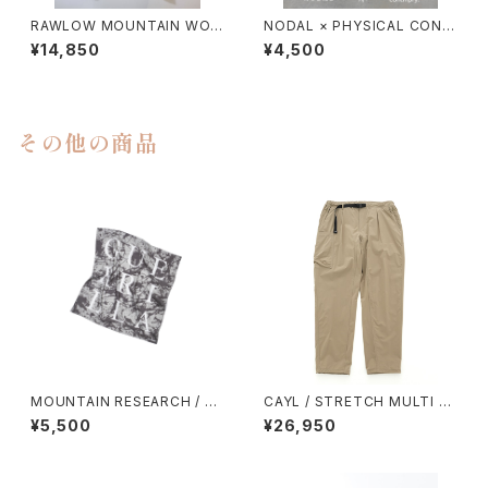
RAWLOW MOUNTAIN WOR
NODAL × PHYSICAL CONT
KS / DAD LITE CREW
MPRY.
¥14,850
¥4,500
その他の商品
MOUNTAIN RESEARCH / SP
CAYL / STRETCH MULTI P
LATRAIL BANDANA
OCKET PANTS（BEIGE）
¥5,500
¥26,950