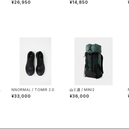
RKS / HIKER BAKER PANT
RKS / DAD LITE CREW
¥26,950
¥14,850
S
S
NNORMAL / TOMIR 2.0
山と道 / MINI2
¥33,000
¥36,000