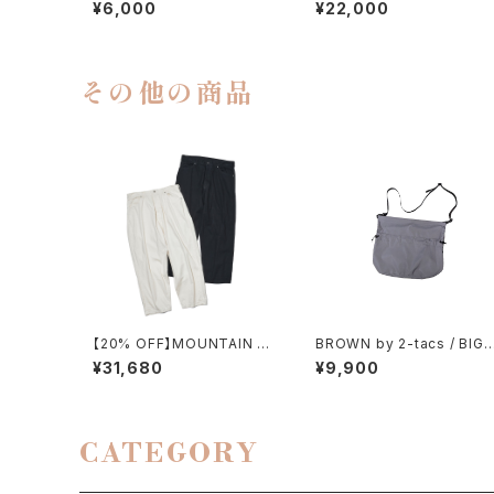
EVELESS（MEN）
RKS / HIKER GURKHA PA
¥6,000
¥22,000
NTS
その他の商品
【20% OFF】MOUNTAIN RE
BROWN by 2-tacs / BIG 
SEARCH / MT 578
ACOCHE（REFLECTOR）
¥31,680
¥9,900
CATEGORY