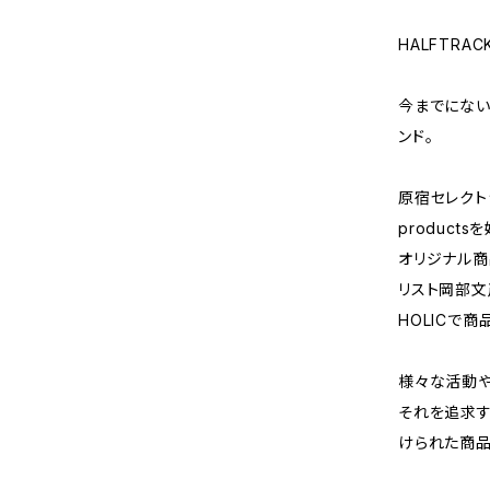
HALFTRA
今までにない
ンド。
原宿セレクトショ
products
オリジナル商
リスト岡部文
HOLICで商
様々な活動や
それを追求す
けられた商品