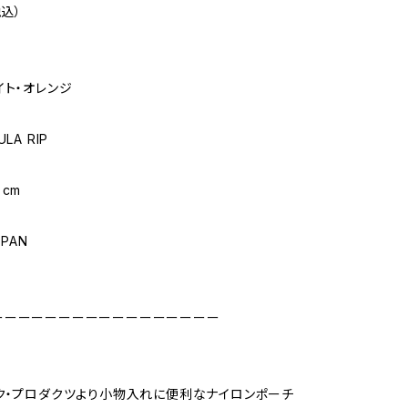
税込）
イト・オレンジ
LA RIP
cm
APAN
ーーーーーーーーーーーーーーーーー
ク・プロダクツより小物入れに便利なナイロンポーチ