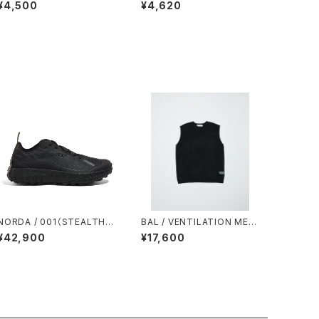
TMPRY.
TIE DYE TABI
¥4,500
¥4,620
NORDA / 001（STEALTH B
BAL / VENTILATION MES
LACK）
H CREW VEST
¥42,900
¥17,600