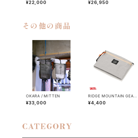
RKS / HIKER GURKHA PA
RKS / HIKER BAKER PAN
¥22,000
¥26,950
NTS
S
その他の商品
OKARA / MITTEN
RIDGE MOUNTAIN GEAR 
TRAVEL POUCH PLUS（U
¥33,000
¥4,400
TRA）
CATEGORY