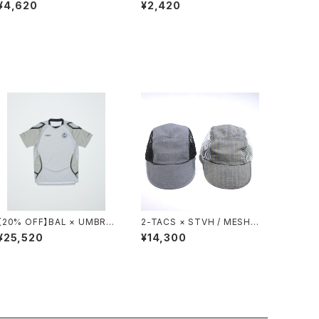
TIE DYE TABI
¥4,620
¥2,420
【20% OFF】BAL × UMBRO
2-TACS × STVH / MESH
/ SOCCER JERSEY
JET CAP
¥25,520
¥14,300