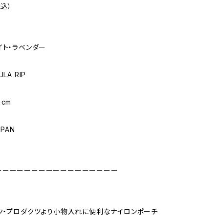
税込）
イト・ラベンダー
LA RIP
cm
APAN
ーーーーーーーーーーーーーーーーー
ク・プロダクツより小物入れに便利なナイロンポーチ