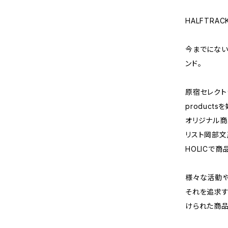
HALFTRA
今までにない
ンド。
原宿セレクトショ
products
オリジナル商
リスト岡部文
HOLICで商
様々な活動や
それを追求す
けられた商品