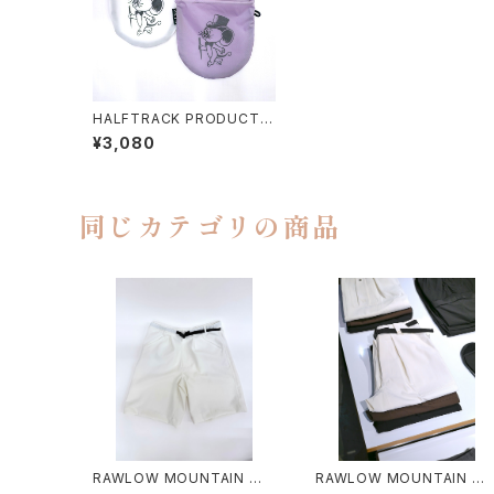
HALFTRACK PRODUCTS
/ ＋BALL
¥3,080
同じカテゴリの商品
RAWLOW MOUNTAIN WO
RAWLOW MOUNTAIN W