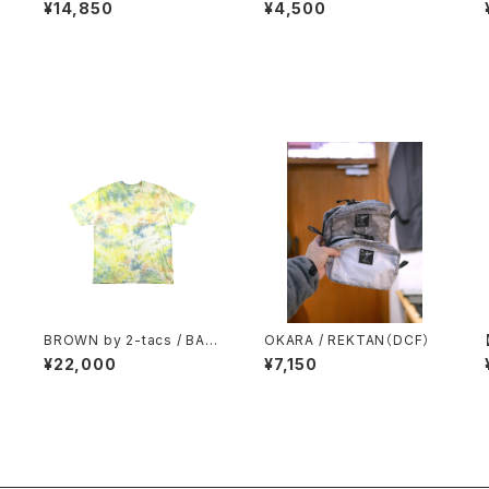
T
RKS / DAD LITE CREW
TMPRY.
¥14,850
¥4,500
/
BROWN by 2-tacs / BAA
OKARA / REKTAN（DCF）
L
WIDE（TIE DYE）
¥22,000
¥7,150