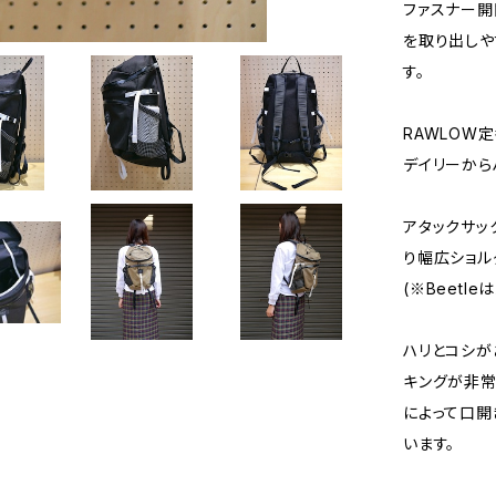
ファスナー開
を取り出しや
す。
RAWLOW
デイリーから
アタックサッ
り幅広ショル
(※Beetl
ハリとコシが
キングが非常
によって口開
います。