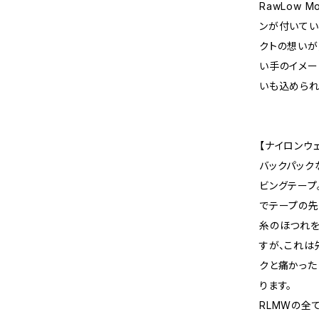
RawLow 
ンが付いてい
クトの想いが
い手のイメー
いも込められ
【ナイロンウ
バックパック
ビングテープ
でテープの先
糸のほつれを
すが、これは
クと痛かった
ります。
RLMWの全