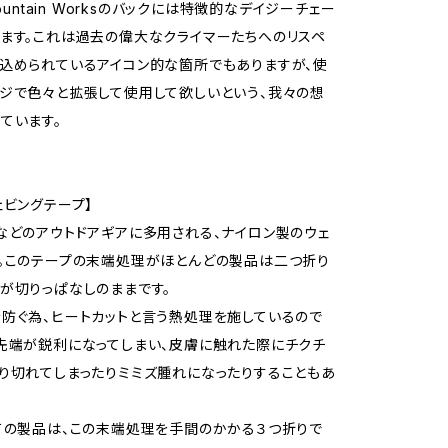
Mountain Worksのバックには特徴的なデイジーチェー
ます。これは過去の偉大なクライマーたちへのリスペ
込められているアイコン的な箇所でもありますが、使
ジで色々と拡張して使用して欲しいという、我々の想
ています。
ェビングテープ】
などのアウトドアギアに多用される、ナイロン製のウェ
。このテープの末端処理がほとんどの製品は二つ折り
が切りっぱなしのままです。
防ぐ為、ヒートカットと言う熱処理を施しているので
先端が鋭利になってしまい、皮膚に触れた際にチクチ
り切れてしまったりミミズ腫れになったりすることもあ
ての製品は、この末端処理を手間のかかる３つ折りで