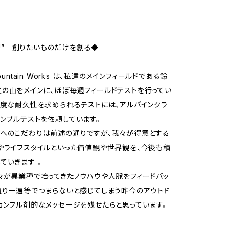
nk!” 創りたいものだけを創る◆
Mountain Works は、私達のメインフィールドである鈴
の山をメインに、ほぼ毎週フィールドテストを行ってい
高度な耐久性を求められるテストには、アルパインクラ
ンプルテストを依頼しています。
へのこだわりは前述の通りですが、我々が得意とする
やライフスタイルといった価値観や世界観を、今後も積
ていきます 。
々が異業種で培ってきたノウハウや人脈をフィードバッ
通り一遍等でつまらないと感じてしまう昨今のアウトド
カンフル剤的なメッセージを残せたらと思っています。