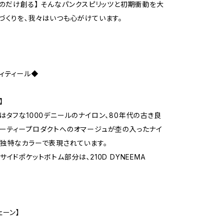
ものだけ創る】 そんなパンクスピリッツと初期衝動を大
づくりを、我々はいつも心がけています。
ィティール◆
】
はタフな1000デニールのナイロン、80年代の古き良
ーティープロダクトへのオマージュが杢の入ったナイ
独特なカラーで表現されています。
イドポケットボトム部分は、210D DYNEEMA
。
ェーン】