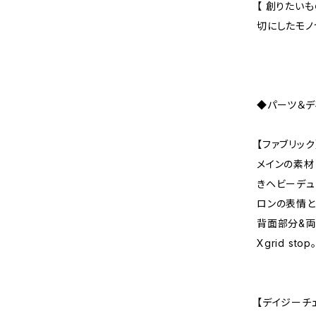
【 創りたい
切にしたモノ
◆パーツ＆デ
【ファブリック
メインの素材
きヘビーデュ
ロンの表情と
背面部分&両サ
Xgrid stop
【デイジーチ