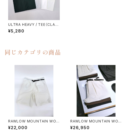
ULTRA HEAVY / TEE（CLAS
SIC LOGO）
¥5,280
同じカテゴリの商品
RAWLOW MOUNTAIN WOR
RAWLOW MOUNTAIN WOR
KS / HIKER GURKHA PANTS
KS / HIKER BAKER PANTS
¥22,000
¥26,950