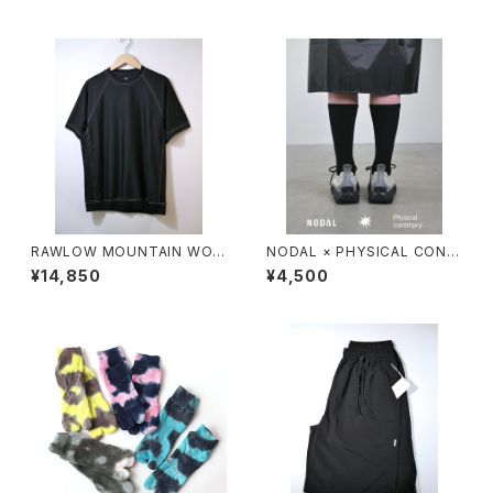
RAWLOW MOUNTAIN WOR
NODAL × PHYSICAL CONT
KS / DAD LITE CREW
MPRY.
¥14,850
¥4,500