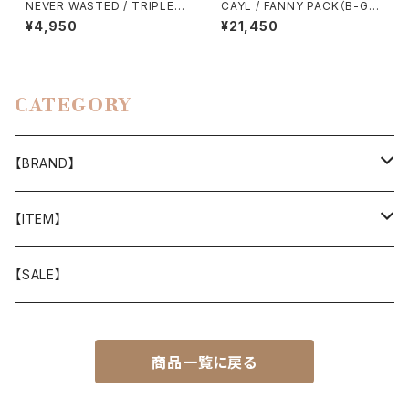
NEVER WASTED / TRIPLEY
CAYL / FANNY PACK（B-GRI
ES（MA-1）
D）
¥4,950
¥21,450
CATEGORY
【BRAND】
山と道
【ITEM】
T-SHIRT
迷迭香
WEAR
【SALE】
SHIRTS
408 OWN WORKS
CAP
商品一覧に戻る
BOTTOMS
303
BAG