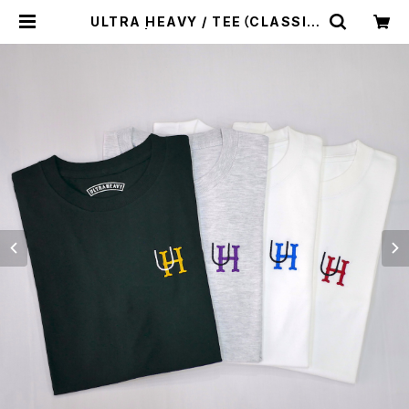
ULTRA HEAVY / TEE（CLASSIC
LOGO） | st. valley house - セン
トバレーハウス