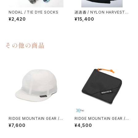
NODAL / TIE DYE SOCKS
迷迭香 / NYLON HARVEST L
OOSE SHORTS（2026）
¥2,420
¥15,400
その他の商品
RIDGE MOUNTAIN GEAR / B
RIDGE MOUNTAIN GEAR / R
ASIC CAP（2026）
-ZIP WALLET（X-PAC）
¥7,600
¥4,500