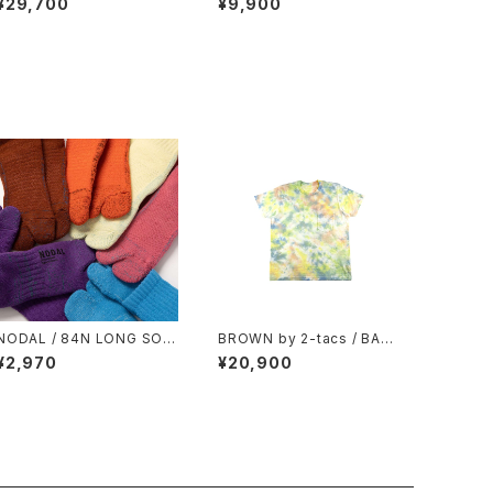
¥29,700
¥9,900
NODAL / 84N LONG SOC
BROWN by 2-tacs / BAA
KS
POCKET（TIE DYE）
¥2,970
¥20,900