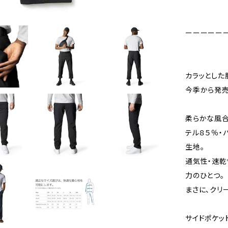
ーーーーー
カラッとした肌
今季から発売
柔らかな風合い
テル８５％・
生地。
通気性・速乾
力のひとつ。
まさに、クリ
サイドポケッ