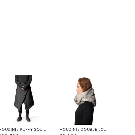
HOUDINI / PUFFY SQUAR
HOUDINI / DOUBLE LOO
E
P