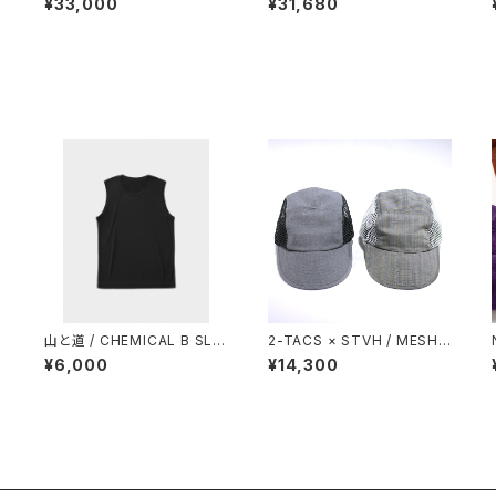
¥33,000
¥31,680
O
山と道 / CHEMICAL B SLE
2-TACS × STVH / MESH
T
EVELESS（MEN）
JET CAP
¥6,000
¥14,300