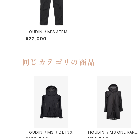
HOUDINI / M'S AERIAL PA
NTS
¥22,000
同じカテゴリの商品
HOUDINI / MS RIDE INSU
HOUDINI / MS ONE PARK
LATED JACKET
A II