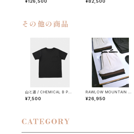
¥126,500
¥82,500
その他の商品
山と道 / CHEMICAL B POC
RAWLOW MOUNTAIN W
KET T-SHIRT（UNISEX）
RKS / HIKER BAKER PAN
¥7,500
¥26,950
S
CATEGORY