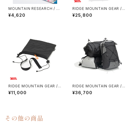
MOUNTAIN RESEARCH / TI
RIDGE MOUNTAIN GEAR / S
E DYE TABI
ASH PACK
¥4,620
¥25,800
RIDGE MOUNTAIN GEAR / S
RIDGE MOUNTAIN GEAR /
ACOCHE
ONE MILE TRIM
¥11,000
¥36,700
その他の商品