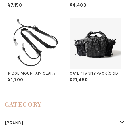
TRAVEL POUCH PLUS（DCF
¥7,150
¥4,400
HYBRID）
RIDGE MOUNTAIN GEAR / S
CAYL / FANNY PACK（GRID）
HOULDER STRAP TOUGH
¥1,700
¥21,450
CATEGORY
【BRAND】