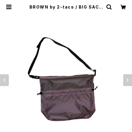
BROWN by 2-tacs / BIG SACO
CHE | st. valley house - セント
バレーハウス