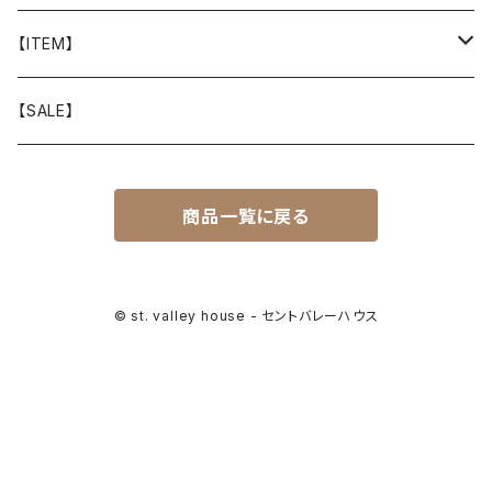
山と道
【ITEM】
T-SHIRT
迷迭香
WEAR
【SALE】
SHIRTS
408 OWN WORKS
CAP
商品一覧に戻る
BOTTOMS
303
BAG
OUTER
Akihiro Wood Works
SHOES
© st. valley house - セントバレーハウス
BACKPACK
ALLMANSRIGHT
SUNGLASS
HEADGEAR
ALTRA
ACCESSORY