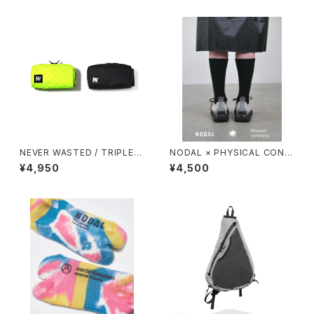
NEVER WASTED / TRIPLEY
NODAL × PHYSICAL CONT
ES（ECOPAK）
MPRY.
¥4,950
¥4,500