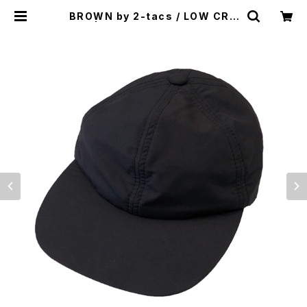
BROWN by 2-tacs / LOW CRO
WN | st. valley house - セント
バレーハウス