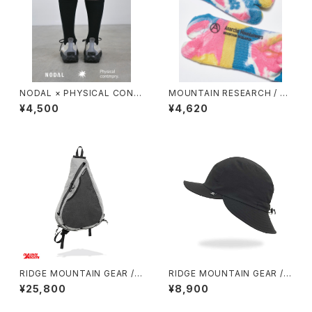
NODAL × PHYSICAL CONT
MOUNTAIN RESEARCH / TI
MPRY.
E DYE TABI
¥4,500
¥4,620
RIDGE MOUNTAIN GEAR / S
RIDGE MOUNTAIN GEAR / S
ASH PACK
HADE CAP
¥25,800
¥8,900