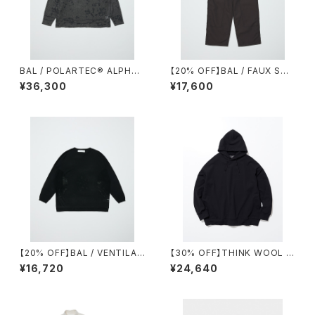
BAL / POLARTEC®︎ ALPHA
【20% OFF】BAL / FAUX STI
DIRECT PATTERN SWEATE
TCH CARPENTER PANT
¥36,300
¥17,600
R
【20% OFF】BAL / VENTILAT
【30% OFF】THINK WOOL /
ION MESH CREW SWEATER
BRUSHED LINING PARKA
¥16,720
¥24,640