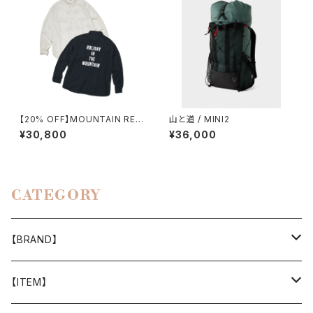
【20% OFF】MOUNTAIN RES
山と道 / MINI2
EARCH / H.I.T.M. SHIRT
¥30,800
¥36,000
CATEGORY
【BRAND】
山と道
【ITEM】