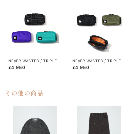
NEVER WASTED / TRIPLEY
NEVER WASTED / TRIPLEY
ES
ES（MA-1）
¥4,950
¥4,950
その他の商品