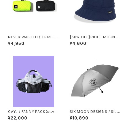
NEVER WASTED / TRIPLEY
【50% OFF】RIDGE MOUNTA
ES（ECOPAK）
IN GEAR / ENOUGH HAT
¥4,950
¥4,600
CAYL / FANNY PACK（st.vall
SIX MOON DESIGNS / SILV
ey house exclusive mode
ER SHADOW MINI UMBREL
¥22,000
¥10,890
l）
LA