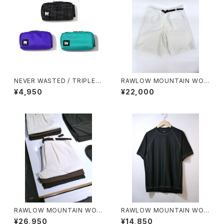
NEVER WASTED / TRIPLEY
RAWLOW MOUNTAIN WOR
ES
KS / HIKER GURKHA PANTS
¥4,950
¥22,000
RAWLOW MOUNTAIN WOR
RAWLOW MOUNTAIN WOR
KS / HIKER BAKER PANTS
KS / DAD LITE CREW
¥26,950
¥14,850