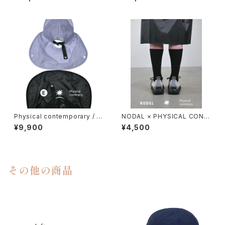
Physical contemporary / Q
NODAL × PHYSICAL CONT
uiet smr cap
MPRY.
¥9,900
¥4,500
その他の商品