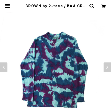
BROWN by 2-tacs / BAA CRE
W LONGSLEEVE | st. valley ho
use - セントバレーハウス