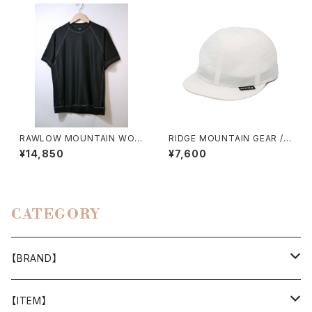
RAWLOW MOUNTAIN WOR
RIDGE MOUNTAIN GEAR / B
KS / DAD LITE CREW
ASIC CAP（2026）
¥14,850
¥7,600
CATEGORY
【BRAND】
山と道
【ITEM】