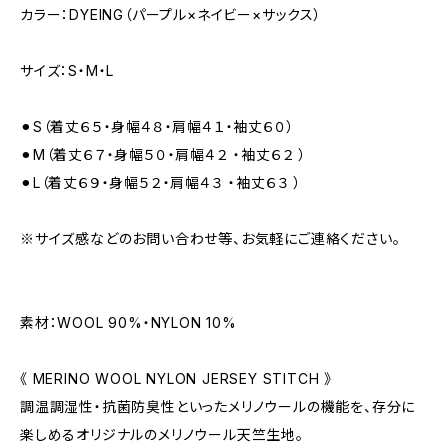
カラー：DYEING（パープル×ネイビー×サックス）
サイズ：S・M・L
⚫︎S（着丈６５・身幅４８・肩幅４１・袖丈６０）
⚫︎M（着丈６７・身幅５０・肩幅４２ ・袖丈６２ ）
⚫︎L（着丈６９・身幅５２・肩幅４３ ・袖丈６３ ）
※サイズ感などのお問い合わせ等、お気軽にご連絡ください。
素材：WOOL 90%・NYLON 10%
《 MERINO WOOL NYLON JERSEY STITCH 》
調温調湿性・抗菌防臭性といったメリノウールの機能を、存分に
楽しめるオリジナルのメリノウール天竺生地。