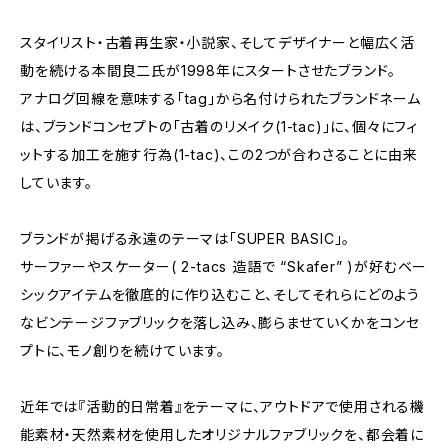
スタイリスト・古着再生家・小説家、そしてデザイナーと幅広く活
動を続ける本間良二氏が1998年にスタートさせたブランド。
アナログ回線を意味する「tag」から名付けられたブランドネーム
は、ブランドコンセプトの「古着のリメイク(1-tac)」に、個々にフィ
ットする加工を施す行為(1-tac)、この2つが合わさることに由来
しています。
ブランドが掲げる永遠のテーマは「SUPER BASIC」。
サーファーやスケーター( 2-tacs 造語で “Skafer” )が好むベー
シックアイテムを徹底的に作り込むこと、そしてそれらにどのよう
なビンテージファブリックを落し込み、膨らませていくかをコンセ
プトに、モノ創りを続けています。
近年では『活動的日常着』をテーマに、アウトドアで使用される機
能素材・天然素材を使用したオリジナルファブリックを、都会着に