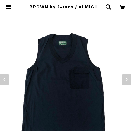
BROWN by 2-tacs / ALMIGHT
Y | st. valley house - セントバレ
ーハウス