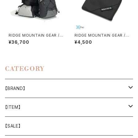
RIDGE MOUNTAIN GEAR /
RIDGE MOUNTAIN GEAR / R
ONE MILE TRIM
-ZIP WALLET（X-PAC）
¥36,700
¥4,500
CATEGORY
【BRAND】
山と道
【ITEM】
T-SHIRT
迷迭香
WEAR
【SALE】