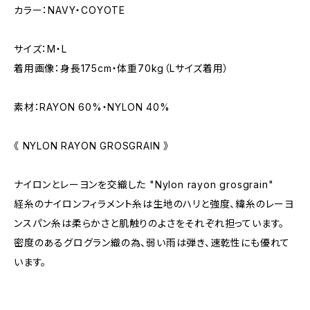
カラー：NAVY・COYOTE
サイズ：M・L
着用画像：身長175cm・体重70kg（Lサイズ着用）
素材：RAYON 60%・NYLON 40%
《 NYLON RAYON GROSGRAIN 》
ナイロンとレーヨンを交織した "Nylon rayon grosgrain"
経糸のナイロンフィラメント糸は生地のハリと強度、緯糸のレーヨ
ンスパン糸は柔らかさと肌触りのよさをそれぞれ担っています。
密度のあるグログラン織の為、弱い雨は弾き、速乾性にも優れて
います。