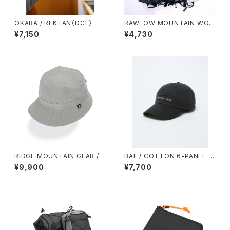
OKARA / REKTAN（DCF）
RAWLOW MOUNTAIN WOR
KS / STORAGE SACK（L）
¥7,150
¥4,730
RIDGE MOUNTAIN GEAR / E
BAL / COTTON 6-PANEL H
NOUGH HAT（NT）
AT
¥9,900
¥7,700