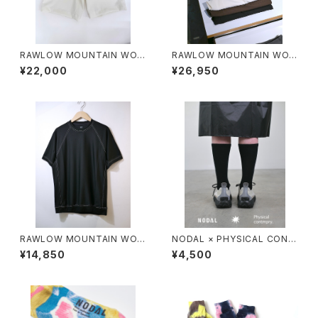
RAWLOW MOUNTAIN WOR
RAWLOW MOUNTAIN WOR
KS / HIKER GURKHA PANTS
KS / HIKER BAKER PANTS
¥22,000
¥26,950
RAWLOW MOUNTAIN WOR
NODAL × PHYSICAL CONT
KS / DAD LITE CREW
MPRY.
¥14,850
¥4,500