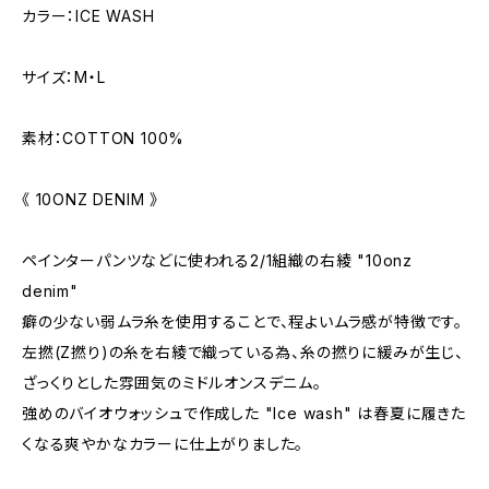
カラー：ICE WASH
サイズ：M・L
素材：COTTON 100%
《 10ONZ DENIM 》
ペインターパンツなどに使われる2/1組織の右綾 "10onz
denim"
癖の少ない弱ムラ糸を使用することで、程よいムラ感が特徴です。
左撚(Z撚り)の糸を右綾で織っている為、糸の撚りに緩みが生じ、
ざっくりとした雰囲気のミドルオンスデニム。
強めのバイオウォッシュで作成した "Ice wash" は春夏に履きた
くなる爽やかなカラーに仕上がりました。