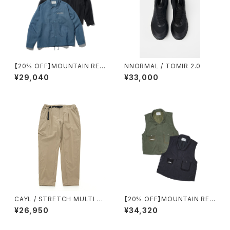
【20% OFF】MOUNTAIN RES
NNORMAL / TOMIR 2.0
EARCH / F.M. COACH SHIR
¥29,040
¥33,000
T
CAYL / STRETCH MULTI P
【20% OFF】MOUNTAIN RES
OCKET PANTS（BEIGE）
EARCH / M69 VEST
¥26,950
¥34,320