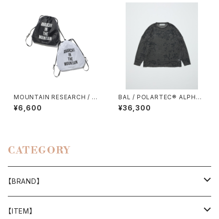
MOUNTAIN RESEARCH / W
BAL / POLARTEC®︎ ALPHA
ANDER PACK
DIRECT PATTERN SWEATE
¥6,600
¥36,300
R
CATEGORY
【BRAND】
山と道
【ITEM】