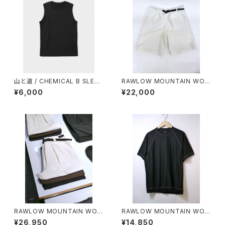
山と道 / CHEMICAL B SLEEV
RAWLOW MOUNTAIN WOR
ELESS（MEN）
KS / HIKER GURKHA PANTS
¥6,000
¥22,000
RAWLOW MOUNTAIN WOR
RAWLOW MOUNTAIN WOR
KS / HIKER BAKER PANTS
KS / DAD LITE CREW
¥26,950
¥14,850