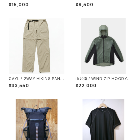
O LONGSLEEVE（UNISEX）
SLEEVELESS（MEN）
¥15,000
¥9,500
CAYL / ２WAY HIKING PANT
山と道 / WIND ZIP HOODY
S（BEIGE）
（UNISEX）
¥33,550
¥22,000