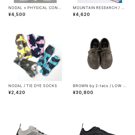
NODAL × PHYSICAL CONT
MOUNTAIN RESEARCH / TI
MPRY.
E DYE TABI
¥4,500
¥4,620
NODAL / TIE DYE SOCKS
BROWN by 2-tacs / LOW D
ROP SNEAKER
¥2,420
¥30,800