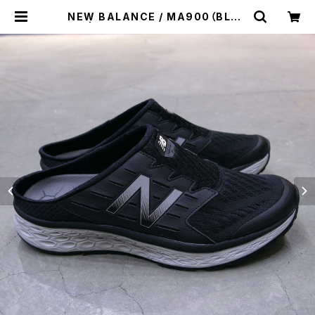
NEW BALANCE / MA900（BLAC
K） | st. valley house - セントバ
レーハウス