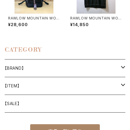
RAWLOW MOUNTAIN WOR
RAWLOW MOUNTAIN WOR
KS / BAMBI（BLACK）
KS / DAD LITE CREW
¥28,600
¥14,850
CATEGORY
【BRAND】
山と道
【ITEM】
T-SHIRT
迷迭香
WEAR
【SALE】
SHIRTS
408 OWN WORKS
CAP