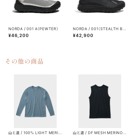
NORDA / 001 A（PEWTER）
NORDA / 001（STEALTH BL
ACK）
¥46,200
¥42,900
その他の商品
山と道 / 100% LIGHT MERIN
山と道 / DF MESH MERINO