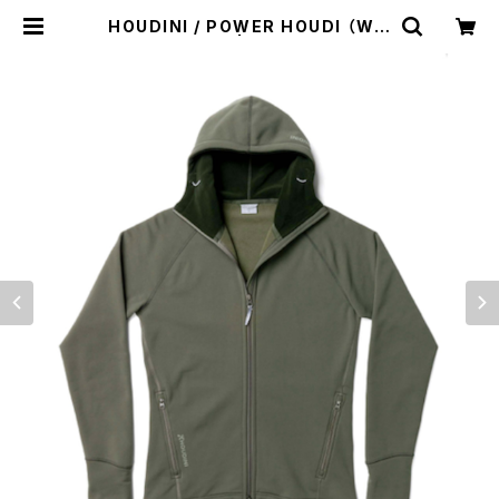
HOUDINI / POWER HOUDI （WIL
LOW GREEN） | st. valley hous
e - セントバレーハウス