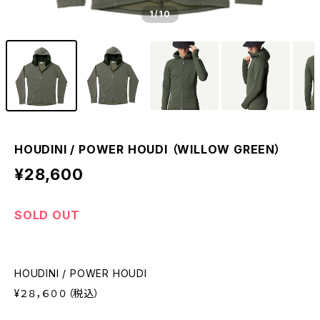
1
/10
HOUDINI / POWER HOUDI （WILLOW GREEN）
¥28,600
SOLD OUT
HOUDINI / POWER HOUDI
¥２８，６００（税込）