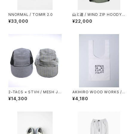
NNORMAL / TOMIR 2.0
山と道 / WIND ZIP HOODY
（UNISEX）
¥33,000
¥22,000
2-TACS × STVH / MESH JE
AKIHIRO WOOD WORKS /
T CAP
コンビニタイベック袋
¥14,300
¥4,180