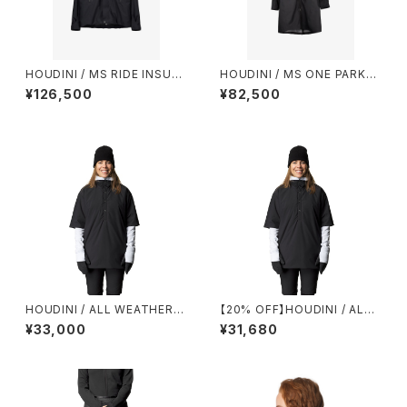
HOUDINI / MS RIDE INSULA
HOUDINI / MS ONE PARKA I
TED JACKET
I
¥126,500
¥82,500
HOUDINI / ALL WEATHER T
【20% OFF】HOUDINI / ALL
-NECK
WEATHER T-NECK
¥33,000
¥31,680