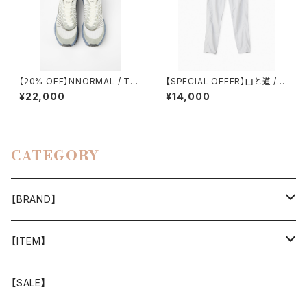
【20% OFF】NNORMAL / TO
【SPECIAL OFFER】山と道 /５
MIR 1.0
POCKET PANTS（MEN）
¥22,000
¥14,000
CATEGORY
【BRAND】
山と道
【ITEM】
T-SHIRT
迷迭香
WEAR
【SALE】