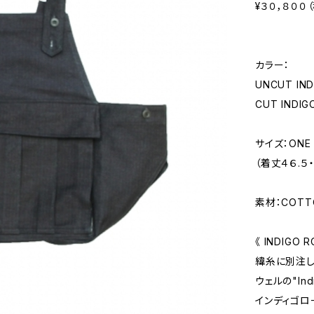
¥３０，８００
カラー：
UNCUT I
CUT IND
サイズ：ONE S
（着丈４６.５
素材：COTT
《 INDIGO 
緯糸に別注し
ウェルの"Indi
インディゴロ