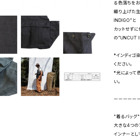
る色落ちをお
織り上げた生
INDIGO”と
カットせずに
の”UNCUT 
*インディゴ
ください。
*光によって
い。
ーーーーー
"着るバッグ"
大きな4つの
インナーとし