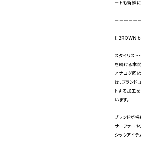
ートも新鮮
ーーーーー
【 BROWN by
スタイリスト
を続ける本間
アナログ回線
は、ブランドコ
トする加工を
います。
ブランドが掲げ
サーファーやスケ
シックアイテ