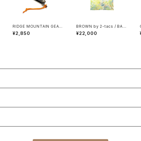
/
RIDGE MOUNTAIN GEAR /
BROWN by 2-tacs / BAA
肥後守 MICRO KNIFE
WIDE（TIE DYE）
¥2,850
¥22,000