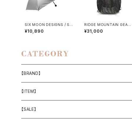
SIX MOON DESIGNS / SIL
RIDGE MOUNTAIN GEAR 
VER SHADOW MINI UMBR
ONE MILE MP（GREIGE）
¥10,890
¥31,000
ELLA
CATEGORY
【BRAND】
山と道
【ITEM】
T-SHIRT
迷迭香
WEAR
【SALE】
SHIRTS
408 OWN WORKS
CAP