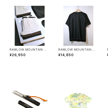
O
RAWLOW MOUNTAIN WO
RAWLOW MOUNTAIN WO
RKS / HIKER BAKER PANT
RKS / DAD LITE CREW
¥26,950
¥14,850
S