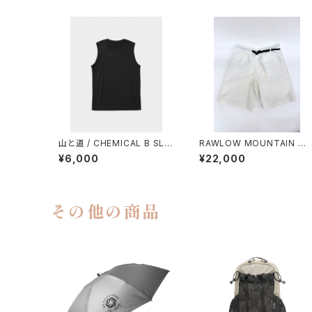
山と道 / CHEMICAL B SLE
RAWLOW MOUNTAIN W
EVELESS（MEN）
RKS / HIKER GURKHA PA
¥6,000
¥22,000
NTS
その他の商品