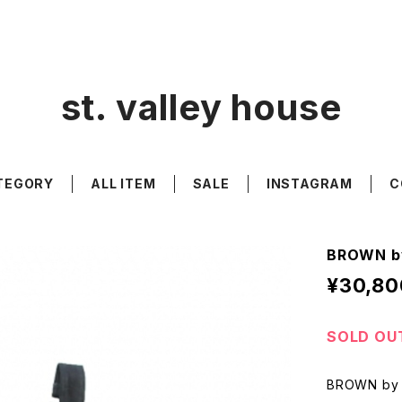
st. valley house
TEGORY
ALL ITEM
SALE
INSTAGRAM
C
BROWN by
¥30,80
SOLD OU
BROWN by 2