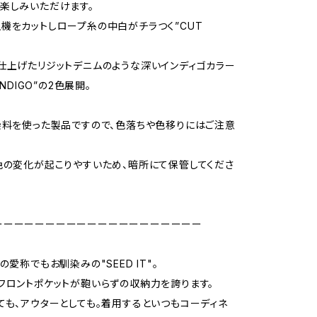
楽しみいただけます。
機をカットしロープ糸の中白がチラつく”CUT
仕上げたリジットデニムのような深いインディゴカラー
INDIGO”の2色展開。
染料を使った製品ですので、色落ちや色移りにはご注意
色の変化が起こりやすいため、暗所にて保管してくださ
ーーーーーーーーーーーーーーーーーーーー
の愛称でもお馴染みの"SEED IT"。
フロントポケットが鞄いらずの収納力を誇ります。
ても、アウターとしても。着用するといつもコーディネ