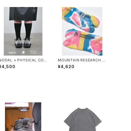
NODAL × PHYSICAL CON
MOUNTAIN RESEARCH /
TMPRY.
TIE DYE TABI
¥4,500
¥4,620