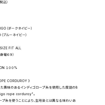
（税込）
NDIGO（ダークネイビー）
IGO（ブルーネイビー）
IZE FIT ALL
・身幅６９）
ON １００%
ROPE CORDUROY 》
た黄味のあるインディゴロープ糸を使用した度詰の8
go rope corduroy"。
ープ糸を使うことにより、生地染とは異なる味わいあ