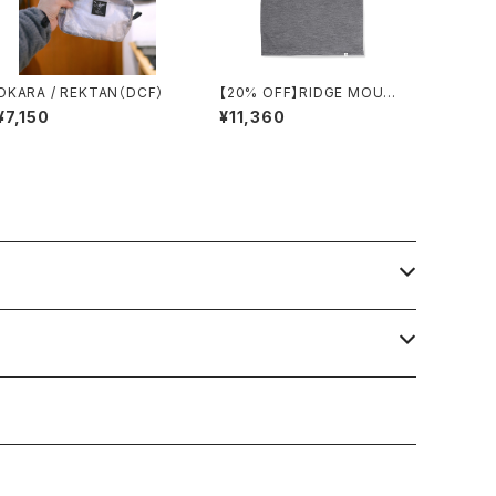
OKARA / REKTAN（DCF）
【20% OFF】RIDGE MOUN
TAIN GEAR / MERINO BAS
¥7,150
¥11,360
IC TEE SHORT SLEEVE
（H.CHARCOAL）