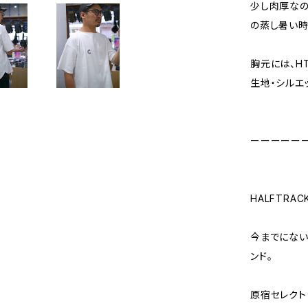
少し肉厚なの
の蒸し暑い
胸元には、H
生地・シルエ
ーーーーー
HALFTRA
今までにない
ンド。
原宿セレクトショ