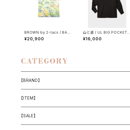
BROWN by 2-tacs / BAA
山と道 / UL BIG POCKET 
POCKET（TIE DYE）
HIRTS（UNISEX）
¥20,900
¥16,000
CATEGORY
【BRAND】
山と道
【ITEM】
T-SHIRT
迷迭香
WEAR
【SALE】