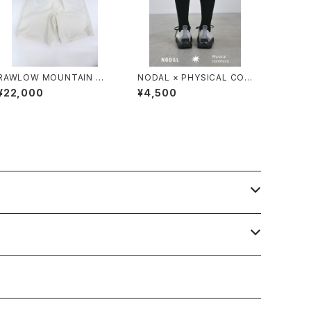
RAWLOW MOUNTAIN WO
NODAL × PHYSICAL CON
RKS / HIKER GURKHA PA
TMPRY.
¥22,000
¥4,500
NTS