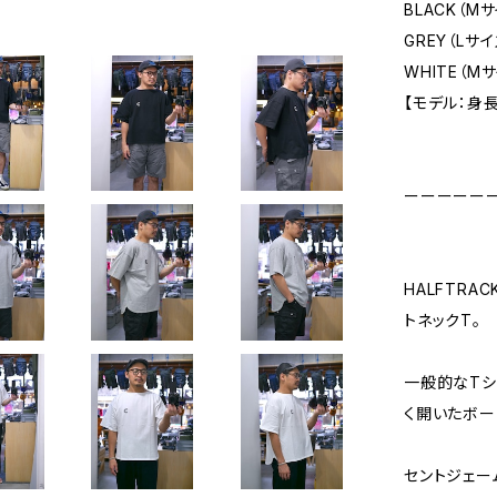
BLACK（
GREY（L
WHITE（
【モデル：身長1
ーーーーー
HALFTRA
トネックT。
一般的なTシ
く開いたボー
セントジェー