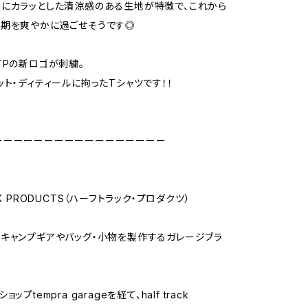
にカラッとした清涼感のある生地が特徴で、これから
時期を爽やかに過ごせそうです◎
TPの新ロゴが刺繍。
ット・ディティールに拘ったTシャツです！！
ーーーーーーーーーーーーーーーーー
CK PRODUCTS（ハーフトラック・プロダクツ）
キャンプギアやバッグ・小物を製作するガレージブラ
ップtempra garageを経て、half track