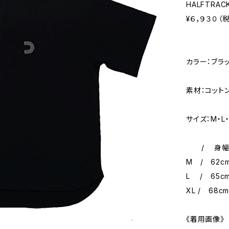
HALFTRACK
¥６，９３０（
カラー：ブラ
素材：コット
サイズ：M・L・
/ 身幅 /
M / 62cm
L / 65cm
XL / 68c
《着用画像》