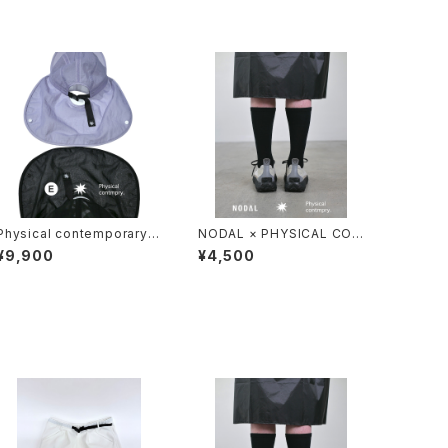
Physical contemporary /
NODAL × PHYSICAL CON
Quiet smr cap
TMPRY.
¥9,900
¥4,500