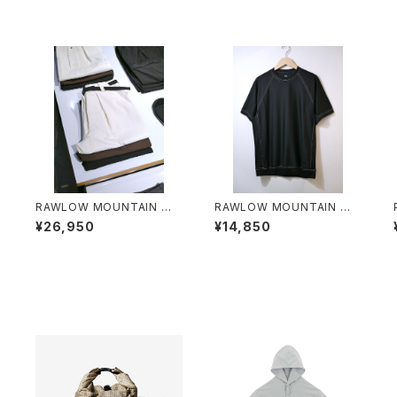
O
RAWLOW MOUNTAIN WO
RAWLOW MOUNTAIN WO
RKS / HIKER BAKER PANT
RKS / DAD LITE CREW
¥26,950
¥14,850
S