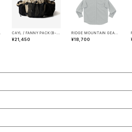
S
CAYL / FANNY PACK（B-G
RIDGE MOUNTAIN GEAR /
RID）
HOODED LONG SLEEVE S
¥21,450
¥18,700
HIRT（WOMEN）2026