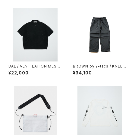
BAL / VENTILATION MESH
BROWN by 2-tacs / KNEE
KNIT ZIP POLO SS
TUCK PANTS（CHARCOAL）
¥22,000
¥34,100