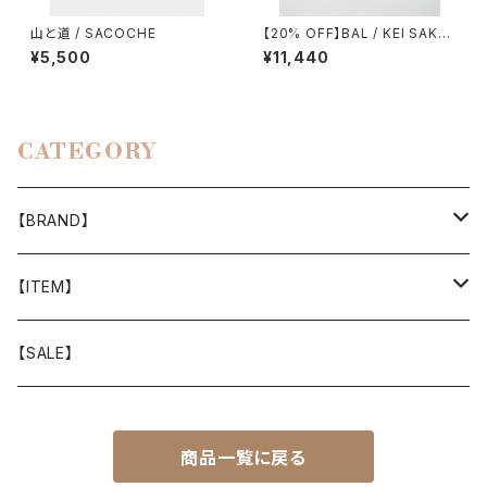
山と道 / SACOCHE
【20% OFF】BAL / KEI SAKA
WAKI 2
¥5,500
¥11,440
CATEGORY
【BRAND】
山と道
【ITEM】
T-SHIRT
迷迭香
WEAR
【SALE】
SHIRTS
408 OWN WORKS
CAP
商品一覧に戻る
BOTTOMS
303
BAG