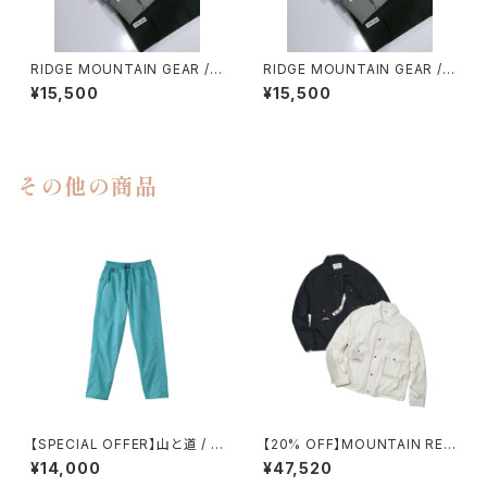
RIDGE MOUNTAIN GEAR / B
RIDGE MOUNTAIN GEAR / B
ASIC SHORT SLEEVE SHIR
ASIC SHORT SLEEVE SHIR
¥15,500
¥15,500
T（WOMEN）
T（MEN）
その他の商品
【SPECIAL OFFER】山と道 / LI
【20% OFF】MOUNTAIN RES
GHT ５POCKET PANTS（WO
EARCH / TYPE Ⅱ
¥14,000
¥47,520
MEN）