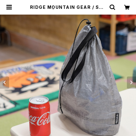
RIDGE MOUNTAIN GEAR / STU
FF SACK | st. valley house - セ
ントバレーハウス