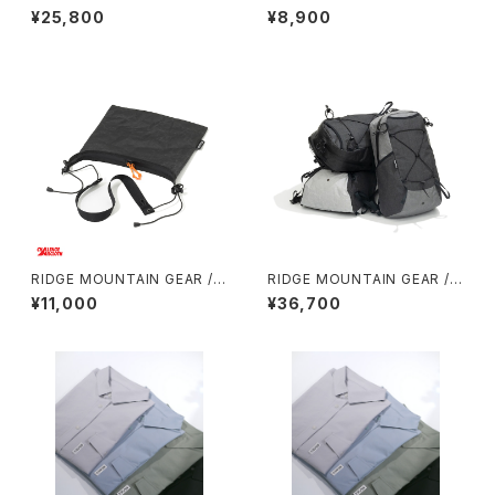
ASH PACK
HADE CAP
¥25,800
¥8,900
RIDGE MOUNTAIN GEAR / S
RIDGE MOUNTAIN GEAR /
ACOCHE
ONE MILE TRIM
¥11,000
¥36,700