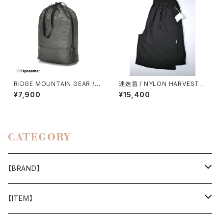
RIDGE MOUNTAIN GEAR / S
迷迭香 / NYLON HARVEST L
TUFF SACK
OOSE SHORTS（2026）
¥7,900
¥15,400
CATEGORY
【BRAND】
山と道
【ITEM】