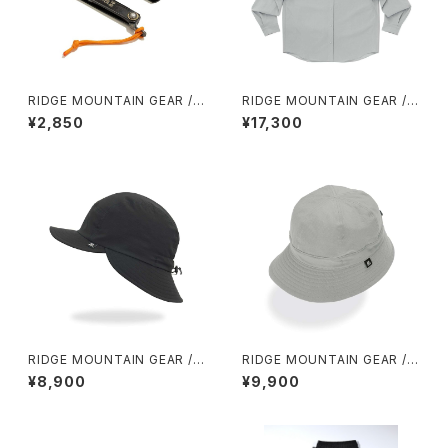
RIDGE MOUNTAIN GEAR /
RIDGE MOUNTAIN GEAR / B
肥後守 MICRO KNIFE
ASIC LONG SLEEVE SHIRT
¥2,850
¥17,300
（WOMEN）2026
RIDGE MOUNTAIN GEAR / S
RIDGE MOUNTAIN GEAR / E
HADE CAP
NOUGH HAT（NT）
¥8,900
¥9,900