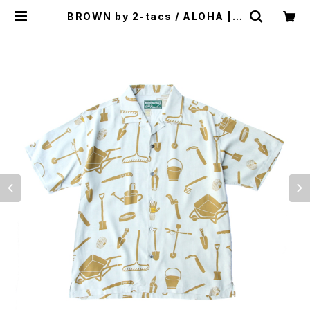
BROWN by 2-tacs / ALOHA | s
t. valley house - セントバレーハ
ウス