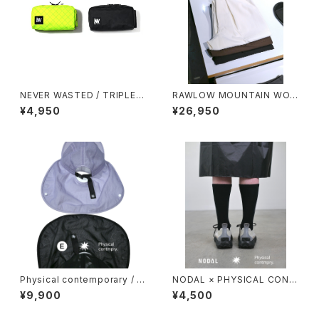
NEVER WASTED / TRIPLEY
RAWLOW MOUNTAIN WOR
ES（ECOPAK）
KS / HIKER BAKER PANTS
¥4,950
¥26,950
Physical contemporary / Q
NODAL × PHYSICAL CONT
uiet smr cap
MPRY.
¥9,900
¥4,500