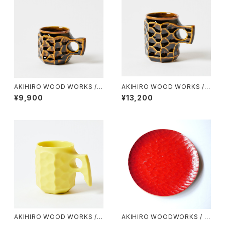
AKIHIRO WOOD WORKS / J
AKIHIRO WOOD WORKS / J
INCUP CERAMIC（M）
INCUP CERAMIC（L）
¥9,900
¥13,200
AKIHIRO WOOD WORKS / J
AKIHIRO WOODWORKS / P
INCUP ANEW
LATE ２７０（URISHI）