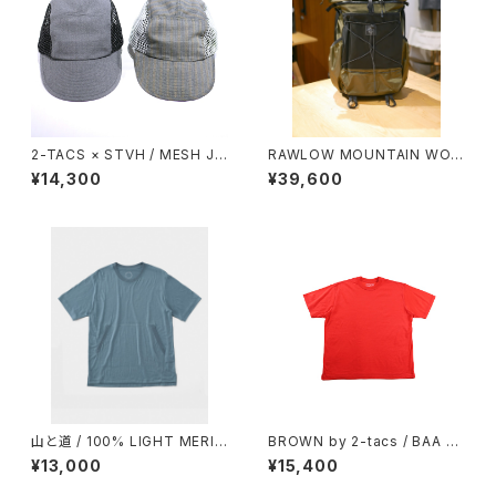
2-TACS × STVH / MESH JE
RAWLOW MOUNTAIN WOR
T CAP
KS / RASCAL（OLIVE）
¥14,300
¥39,600
山と道 / 100% LIGHT MERIN
BROWN by 2-tacs / BAA WI
O KANGAROO（UNISEX）
DE
¥13,000
¥15,400