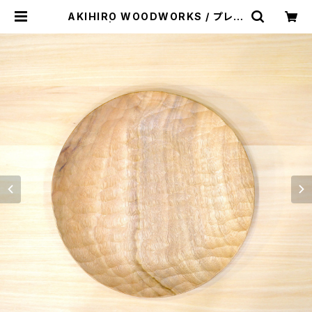
AKIHIRO WOODWORKS / プレー
ト２４０ | st. valley house - セン
トバレーハウス