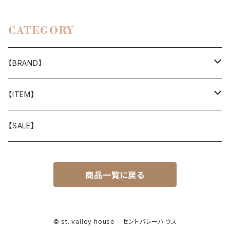
CATEGORY
【BRAND】
山と道
【ITEM】
T-SHIRT
迷迭香
WEAR
【SALE】
SHIRTS
408 OWN WORKS
CAP
商品一覧に戻る
BOTTOMS
303
BAG
OUTER
Akihiro Wood Works
SHOES
© st. valley house - セントバレーハウス