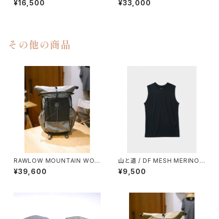
¥16,500
¥33,000
その他の商品
RAWLOW MOUNTAIN WOR
山と道 / DF MESH MERINO
KS / RASCAL（GRAY）
SLEEVELESS（MEN）
¥39,600
¥9,500