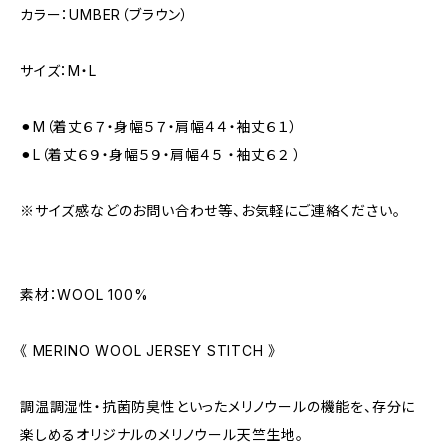
カラー：UMBER（ブラウン）
サイズ：M・L
⚫︎M（着丈６７・身幅５７・肩幅４４・袖丈６１）
⚫︎L（着丈６９・身幅５９・肩幅４５ ・袖丈６２ ）
※サイズ感などのお問い合わせ等、お気軽にご連絡ください。
素材：WOOL 100%
《 MERINO WOOL JERSEY STITCH 》
調温調湿性・抗菌防臭性といったメリノウールの機能を、存分に
楽しめるオリジナルのメリノウール天竺生地。