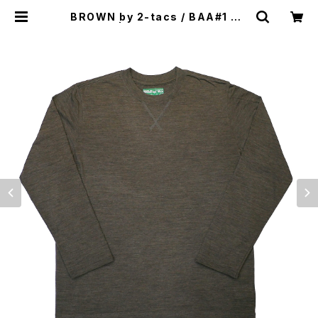
BROWN by 2-tacs / BAA#1 CR
EW L/S | st. valley house - セ
ントバレーハウス