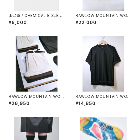
山と道 / CHEMICAL B SLEEV
RAWLOW MOUNTAIN WOR
ELESS（MEN）
KS / HIKER GURKHA PANTS
¥6,000
¥22,000
RAWLOW MOUNTAIN WOR
RAWLOW MOUNTAIN WOR
KS / HIKER BAKER PANTS
KS / DAD LITE CREW
¥26,950
¥14,850