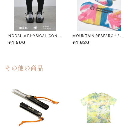
NODAL × PHYSICAL CONT
MOUNTAIN RESEARCH / TI
MPRY.
E DYE TABI
¥4,500
¥4,620
その他の商品