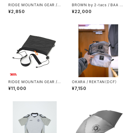
RIDGE MOUNTAIN GEAR /
BROWN by 2-tacs / BAA WI
肥後守 MICRO KNIFE
DE（TIE DYE）
¥2,850
¥22,000
RIDGE MOUNTAIN GEAR / S
OKARA / REKTAN（DCF）
ACOCHE
¥11,000
¥7,150