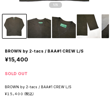
1
/5
BROWN by 2-tacs / BAA#1 CREW L/S
¥15,400
SOLD OUT
BROWN by 2-tacs / BAA#1 CREW L/S
¥１５，４００（税込）