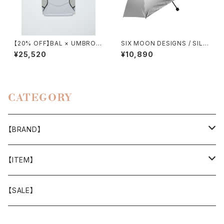
【20% OFF】BAL × UMBRO /
SIX MOON DESIGNS / SILV
SOCCER JERSEY
ER SHADOW MINI UMBREL
¥25,520
¥10,890
LA
CATEGORY
【BRAND】
山と道
【ITEM】
T-SHIRT
迷迭香
WEAR
【SALE】
SHIRTS
408 OWN WORKS
CAP