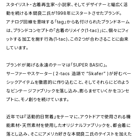
スタイリスト・古着再生家・小説家、そしてデザイナーと幅広く活
動を続ける本間良二氏が1998年にスタートさせたブランド。
アナログ回線を意味する「tag」から名付けられたブランドネーム
は、ブランドコンセプトの「古着のリメイク(1-tac)」に、個々にフィ
ットする加工を施す行為(1-tac)、この2つが合わさることに由来
しています。
ブランドが掲げる永遠のテーマは「SUPER BASIC」。
サーファーやスケーター( 2-tacs 造語で “Skafer” )が好むベー
シックアイテムを徹底的に作り込むこと、そしてそれらにどのよう
なビンテージファブリックを落し込み、膨らませていくかをコンセ
プトに、モノ創りを続けています。
近年では『活動的日常着』をテーマに、アウトドアで使用される機
能素材・天然素材を使用したオリジナルファブリックを、都会着に
落とし込み、そこにアメリカ好きな本間良二氏のテイストを加えた