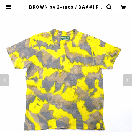
BROWN by 2-tacs / BAA#1 PO
CKET | st. valley house - セン
トバレーハウス