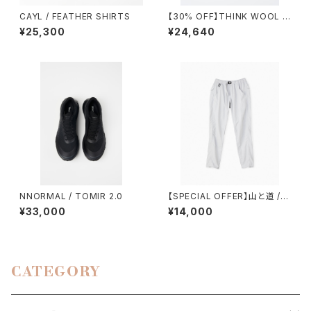
CAYL / FEATHER SHIRTS
【30% OFF】THINK WOOL /
BRUSHED LINING PARKA
¥25,300
¥24,640
NNORMAL / TOMIR 2.0
【SPECIAL OFFER】山と道 /５
POCKET PANTS（WOMEN）
¥33,000
¥14,000
CATEGORY