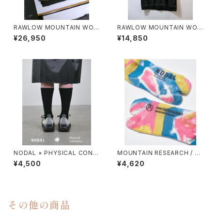
RAWLOW MOUNTAIN WOR
RAWLOW MOUNTAIN WOR
KS / HIKER BAKER PANTS
KS / DAD LITE CREW
¥26,950
¥14,850
NODAL × PHYSICAL CONT
MOUNTAIN RESEARCH / TI
MPRY.
E DYE TABI
¥4,500
¥4,620
その他の商品