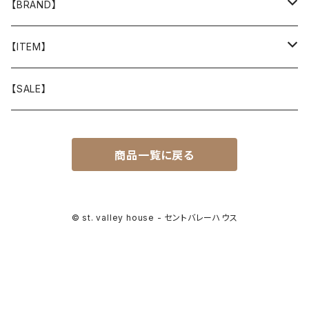
【BRAND】
山と道
【ITEM】
T-SHIRT
迷迭香
WEAR
【SALE】
SHIRTS
408 OWN WORKS
CAP
商品一覧に戻る
BOTTOMS
303
BAG
OUTER
Akihiro Wood Works
SHOES
© st. valley house - セントバレーハウス
BACKPACK
ALLMANSRIGHT
SUNGLASS
HEADGEAR
ALTRA
ACCESSORY