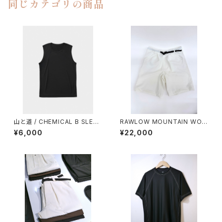
同じカテゴリの商品
山と道 / CHEMICAL B SLEEV
RAWLOW MOUNTAIN WOR
ELESS（MEN）
KS / HIKER GURKHA PANTS
¥6,000
¥22,000