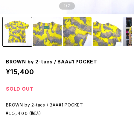
1
/7
BROWN by 2-tacs / BAA#1 POCKET
¥15,400
SOLD OUT
BROWN by 2-tacs / BAA#1 POCKET
¥１５，４００（税込）