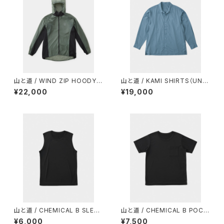
山と道 / WIND ZIP HOODY
山と道 / KAMI SHIRTS（UNIS
（UNISEX）
EX）
¥22,000
¥19,000
山と道 / CHEMICAL B SLEEV
山と道 / CHEMICAL B POCK
ELESS（MEN）
ET T-SHIRT（UNISEX）
¥6,000
¥7,500