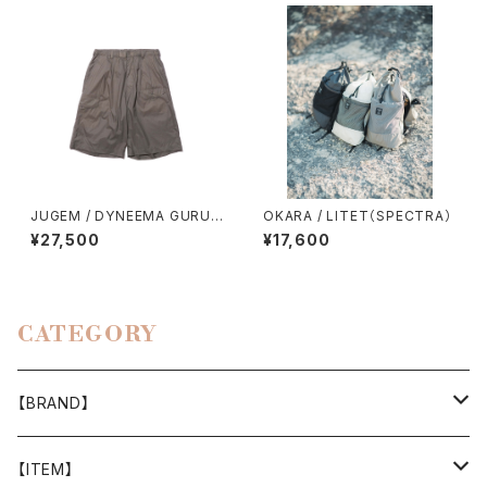
JUGEM / DYNEEMA GURUK
OKARA / LITET（SPECTRA）
HA SHORTS
¥27,500
¥17,600
CATEGORY
【BRAND】
山と道
【ITEM】