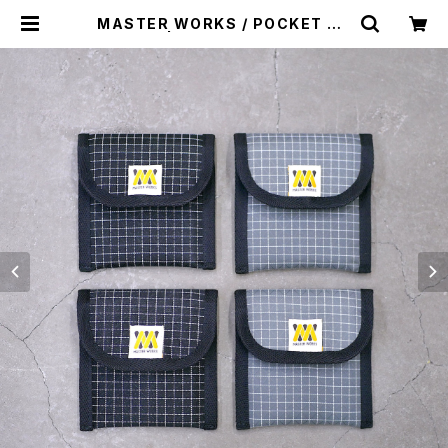
MASTER WORKS / POCKET AS
HTRAY | st. valley house - セ
ントバレーハウス