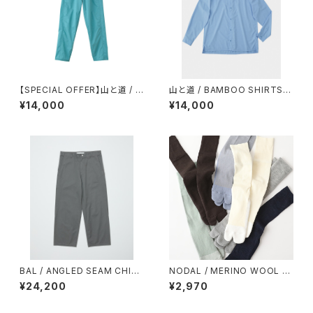
【SPECIAL OFFER】山と道 / LI
山と道 / BAMBOO SHIRTS
GHT ５POCKET PANTS（WO
（UNISEX）
¥14,000
¥14,000
MEN）
BAL / ANGLED SEAM CHIN
NODAL / MERINO WOOL C
O PANT
OTTON PANEL SOCKS
¥24,200
¥2,970