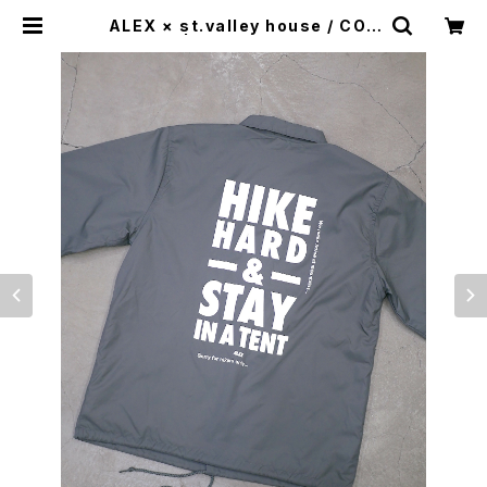
ALEX × st.valley house / COA
CH JKT | st. valley house - セ
ントバレーハウス