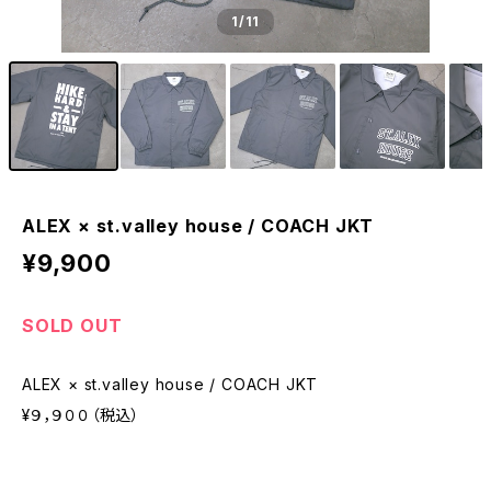
1
/11
ALEX × st.valley house / COACH JKT
¥9,900
SOLD OUT
ALEX × st.valley house / COACH JKT
¥９，９００（税込）