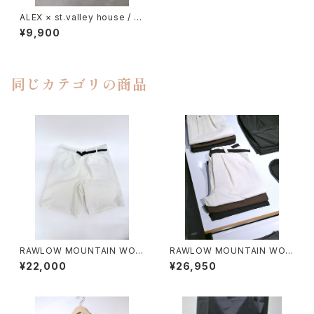
ALEX × st.valley house / C
OACH JKT
¥9,900
同じカテゴリの商品
RAWLOW MOUNTAIN WOR
RAWLOW MOUNTAIN WOR
KS / HIKER GURKHA PANTS
KS / HIKER BAKER PANTS
¥22,000
¥26,950