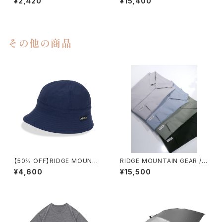
¥2,420
¥15,400
その他の商品
【50% OFF】RIDGE MOUNTA
RIDGE MOUNTAIN GEAR / B
IN GEAR / ENOUGH HAT
ASIC SHORT SLEEVE SHIR
¥4,600
¥15,500
T（MEN）