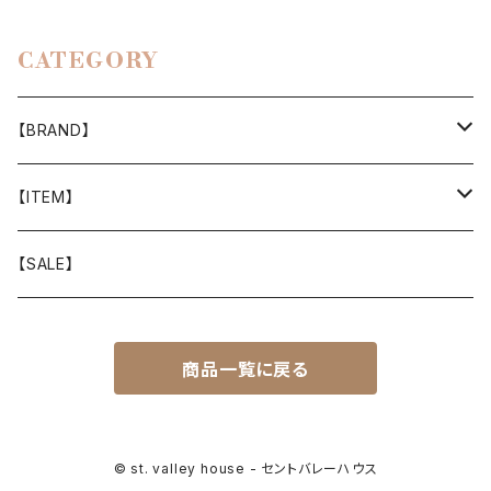
CATEGORY
【BRAND】
山と道
【ITEM】
T-SHIRT
迷迭香
WEAR
【SALE】
SHIRTS
408 OWN WORKS
CAP
商品一覧に戻る
BOTTOMS
303
BAG
OUTER
Akihiro Wood Works
SHOES
© st. valley house - セントバレーハウス