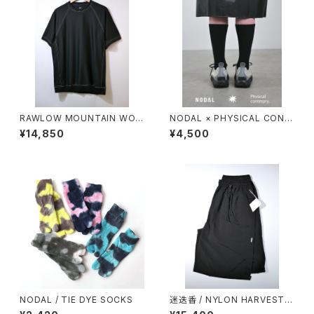
RAWLOW MOUNTAIN WOR
NODAL × PHYSICAL CONT
KS / DAD LITE CREW
MPRY.
¥14,850
¥4,500
NODAL / TIE DYE SOCKS
迷迭香 / NYLON HARVEST L
OOSE SHORTS（2026）