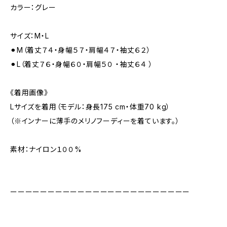
カラー：グレー
サイズ：M・L
⚫︎M（着丈７４・身幅５７・肩幅４７・袖丈６２）
⚫︎L（着丈７６・身幅６０・肩幅５０ ・袖丈６４ ）
《着用画像》
Lサイズを着用（モデル：身長175 cm・体重70 kg）
（※インナーに薄手のメリノフーディーを着ています。）
素材：ナイロン１００%
ーーーーーーーーーーーーーーーーーーーーーーーー