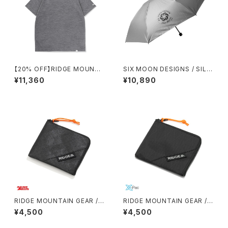
【20% OFF】RIDGE MOUNTA
SIX MOON DESIGNS / SILV
IN GEAR / MERINO BASIC T
ER SHADOW MINI UMBREL
¥11,360
¥10,890
EE SHORT SLEEVE（H.CHAR
LA
COAL）
RIDGE MOUNTAIN GEAR / R
RIDGE MOUNTAIN GEAR / R
-ZIP WALLET（ULTRA）
-ZIP WALLET（X-PAC）
¥4,500
¥4,500