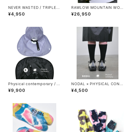
NEVER WASTED / TRIPLEY
RAWLOW MOUNTAIN WOR
ES（ECOPAK）
KS / HIKER BAKER PANTS
¥4,950
¥26,950
Physical contemporary / Q
NODAL × PHYSICAL CONT
uiet smr cap
MPRY.
¥9,900
¥4,500