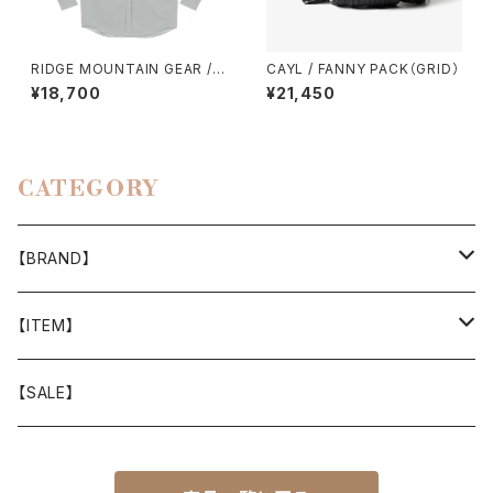
RIDGE MOUNTAIN GEAR /
CAYL / FANNY PACK（GRID）
HOODED LONG SLEEVE SH
¥18,700
¥21,450
IRT（MEN）2026
CATEGORY
【BRAND】
山と道
【ITEM】
T-SHIRT
迷迭香
WEAR
【SALE】
SHIRTS
408 OWN WORKS
CAP