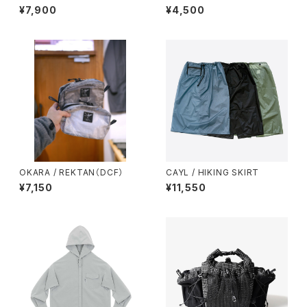
TUFF SACK
-ZIP WALLET（ULTRA）
¥7,900
¥4,500
OKARA / REKTAN（DCF）
CAYL / HIKING SKIRT
¥7,150
¥11,550