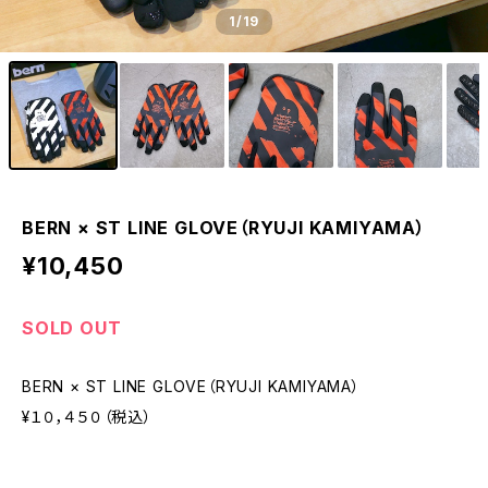
1
/19
BERN × ST LINE GLOVE（RYUJI KAMIYAMA）
¥10,450
SOLD OUT
BERN × ST LINE GLOVE（RYUJI KAMIYAMA）
¥１０，４５０（税込）