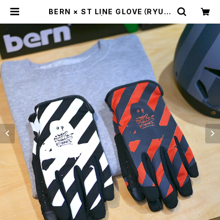
BERN × ST LINE GLOVE（RYUJI
KAMIYAMA） | st. valley house
- セントバレーハウス