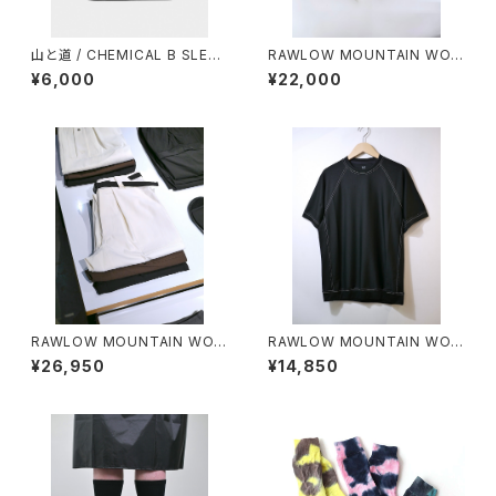
山と道 / CHEMICAL B SLEEV
RAWLOW MOUNTAIN WOR
ELESS（MEN）
KS / HIKER GURKHA PANTS
¥6,000
¥22,000
RAWLOW MOUNTAIN WOR
RAWLOW MOUNTAIN WOR
KS / HIKER BAKER PANTS
KS / DAD LITE CREW
¥26,950
¥14,850