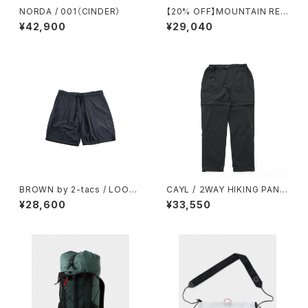
NORDA / 001（CINDER）
【20% OFF】MOUNTAIN RES
EARCH / F.M. COACH SHIR
¥42,900
¥29,040
T
BROWN by 2-tacs / LOOSE
CAYL / ２WAY HIKING PANT
SHORTS（NYLON）
S（BLACK）
¥28,600
¥33,550