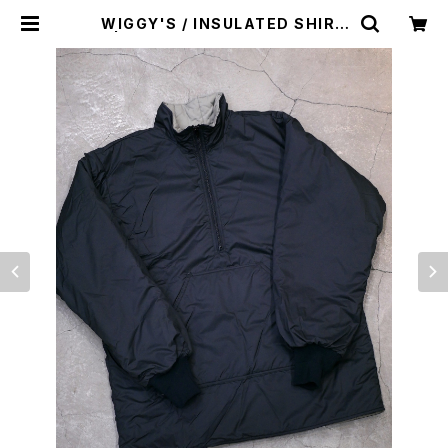
WIGGY'S / INSULATED SHIRT
S | st. valley house - セントバレ
ーハウス