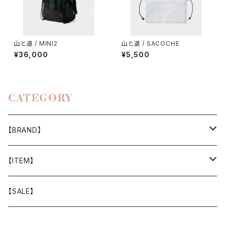
山と道 / MINI2
山と道 / SACOCHE
¥36,000
¥5,500
CATEGORY
【BRAND】
山と道
【ITEM】
T-SHIRT
迷迭香
WEAR
【SALE】
SHIRTS
408 OWN WORKS
CAP