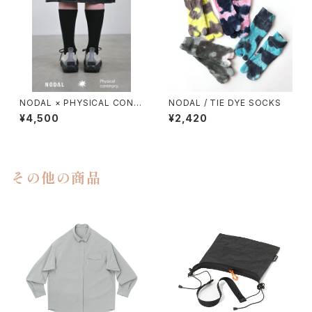
NODAL × PHYSICAL CONT
NODAL / TIE DYE SOCKS
MPRY.
¥4,500
¥2,420
その他の商品