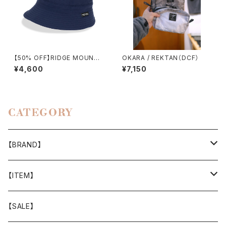
【50% OFF】RIDGE MOUNTA
OKARA / REKTAN（DCF）
IN GEAR / ENOUGH HAT
¥4,600
¥7,150
CATEGORY
【BRAND】
山と道
【ITEM】
T-SHIRT
迷迭香
WEAR
【SALE】