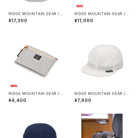
RIDGE MOUNTAIN GEAR / B
RIDGE MOUNTAIN GEAR / S
ASIC LONG SLEEVE SHIRT
ACOCHE
¥17,300
¥11,000
（WOMEN）2026
RIDGE MOUNTAIN GEAR /
RIDGE MOUNTAIN GEAR / B
TRAVEL POUCH PLUS（ULT
ASIC CAP EXTRA（2026）
¥4,400
¥7,600
RA）