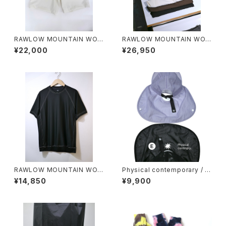
RAWLOW MOUNTAIN WOR
RAWLOW MOUNTAIN WOR
KS / HIKER GURKHA PANTS
KS / HIKER BAKER PANTS
¥22,000
¥26,950
RAWLOW MOUNTAIN WOR
Physical contemporary / Q
KS / DAD LITE CREW
uiet smr cap
¥14,850
¥9,900