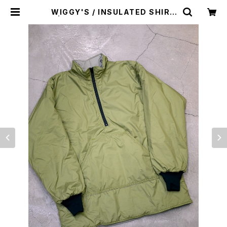
WIGGY'S / INSULATED SHIRT
S | st. valley house - セントバレ
ーハウス