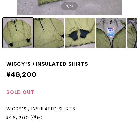
1
/9
WIGGY'S / INSULATED SHIRTS
¥46,200
SOLD OUT
WIGGY'S / INSULATED SHIRTS
¥４６，２００（税込）